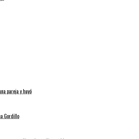
una pareja y huyó
na Gordillo