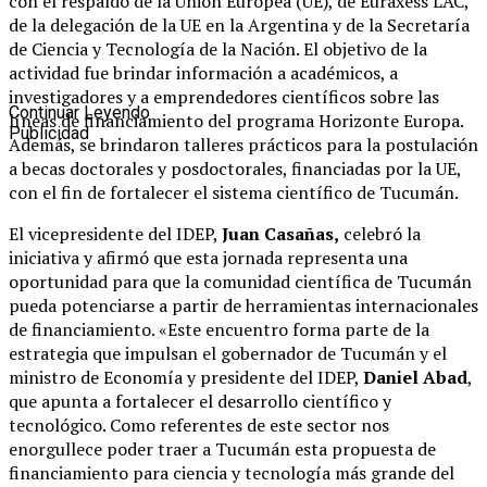
con el respaldo de la Unión Europea (UE), de Euraxess LAC,
de la delegación de la UE en la Argentina y de la Secretaría
de Ciencia y Tecnología de la Nación. El objetivo de la
actividad fue brindar información a académicos, a
investigadores y a emprendedores científicos sobre las
Continuar Leyendo
líneas de financiamiento del programa Horizonte Europa.
Publicidad
Además, se brindaron talleres prácticos para la postulación
a becas doctorales y posdoctorales, financiadas por la UE,
con el fin de fortalecer el sistema científico de Tucumán.
El vicepresidente del IDEP,
Juan Casañas,
celebró la
iniciativa y afirmó que esta jornada representa una
oportunidad para que la comunidad científica de Tucumán
pueda potenciarse a partir de herramientas internacionales
de financiamiento. «Este encuentro forma parte de la
estrategia que impulsan el gobernador de Tucumán y el
ministro de Economía y presidente del IDEP,
Daniel Abad
,
que apunta a fortalecer el desarrollo científico y
tecnológico. Como referentes de este sector nos
enorgullece poder traer a Tucumán esta propuesta de
financiamiento para ciencia y tecnología más grande del