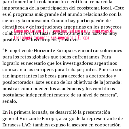
para fomentar la colaboración científica- remarcó la
importancia de la participación del ecosistema local. «Este
es el programa más grande del mundo relacionado con la
ciencia y la innovación. Cuando hay participación de
científicos y de instituciones argentinas en los proyectos
Canarias Latam Tech: oportunidad para que empresas de
colaborativos, las tasas de éxito aumentan. Esto es muy
tecnología expandan sus negocios a Europa
positivo para los europeos”, sostuvo.
“El objetivo de Horizonte Europa es encontrar soluciones
para los retos globales que todos enfrentamos. Para
lograrlo es necesario que los investigadores argentinos
conozcan a los europeos para trabajar juntos. Por eso son
tan importantes las becas para acceder a doctorados y
posdoctorados. Este es uno de los objetivos de la jornada:
mostrar cómo pueden los académicos y los científicos
postularse independientemente de su nivel de carrera”,
señaló.
En la primera jornada, se desarrolló la presentación
general Horizonte Europa, a cargo de la representante de
Euraxess LAC; también expuso la asesora en cooperación