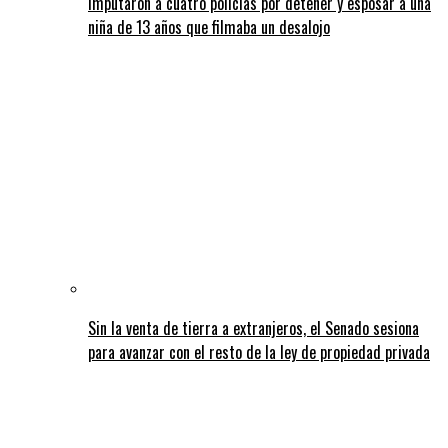
Imputaron a cuatro policías por detener y esposar a una
niña de 13 años que filmaba un desalojo
Sin la venta de tierra a extranjeros, el Senado sesiona
para avanzar con el resto de la ley de propiedad privada