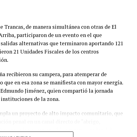
e Trancas, de manera simultánea con otras de El
riba, participaron de un evento en el que
s salidas alternativas que terminaron aportando 121
nieron 21 Unidades Fiscales de los centros
ión.
ña recibieron su campera, para atemperar de
o que en esa zona se manifiesta con mayor energía.
l, Edmundo Jiménez, quien compartió la jornada
 instituciones de la zona.
empla un proyecto de alto impacto comunitario, que
ción penal en un canal directo de “abrigo,
sformaron los recursos y bienes recuperados del