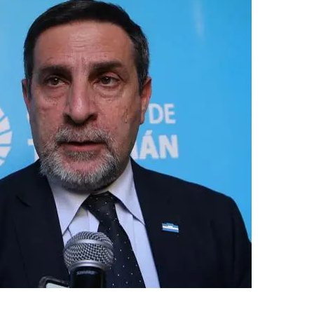
ño, el compromiso y dedicación de todas las
a vez más el alto sentido social del Ministerio
familias, niños, y adultos de zonas geográficamente
, advirtieron desde el MPF.
zalo, Rodeo Grande, Ñorco, Rearte Sur y Chuscha
uivil, Anfama, Anca Juli de Tafí Viejo – El Nogalito
 Los Corpitos de Amaicha del Valle – Quilmes de
La Paloma, El Paraíso y Taco Ralo de Graneros – La
erdi.
tras de afecto y emotividad por la concreción de la
forzar el compromiso del Ministerio Fiscal con las
a mejorar la calidad de vida de los niños de alta