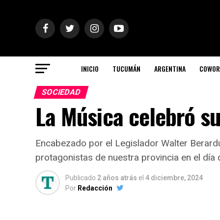
INICIO
TUCUMÁN
ARGENTINA
COWOR
SOCIEDAD
La Música celebró su
Encabezado por el Legislador Walter Berarduc
protagonistas de nuestra provincia en el día 
Publicado
2 años atrás
el
4 diciembre, 2024
Por
Redacción