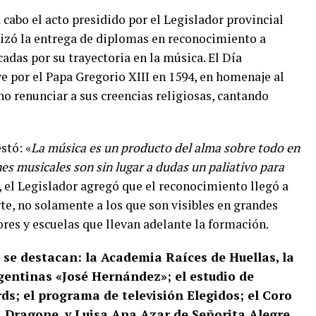
a cabo el acto presidido por el Legislador provincial
lizó la entrega de diplomas en reconocimiento a
cadas por su trayectoria en la música. El Día
ye por el Papa Gregorio XIII en 1594, en homenaje al
no renunciar a sus creencias religiosas, cantando
stó: «
La música es un producto del alma sobre todo en
s musicales son sin lugar a dudas un paliativo para
 el Legislador agregó que el reconocimiento llegó a
rte, no solamente a los que son visibles en grandes
ores y escuelas que llevan adelante la formación.
 se destacan: la Academia Raíces de Huellas, la
gentinas «José Hernández»; el estudio de
ds; el programa de televisión Elegidos; el Coro
 Dragone, y Luisa Ana Azar de Señorita Alegre,