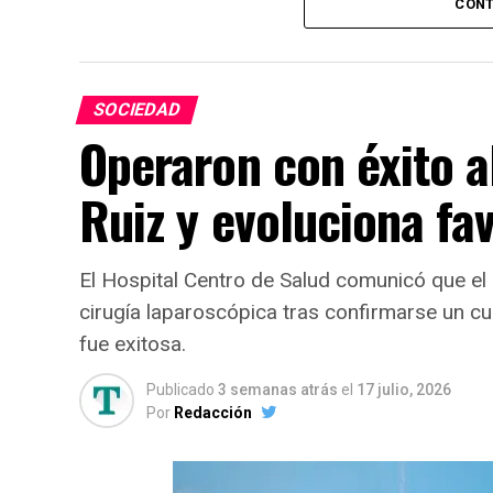
delito, en 916 camperas que pasaron a ben
CONT
acceso restringido de la provincia de Tuc
P
SOCIEDAD
f
Operaron con éxito a
“
e
Ruiz y evoluciona f
i
c
e
El Hospital Centro de Salud comunicó que el
cirugía laparoscópica tras confirmarse un cua
E
fue exitosa.
r
m
Publicado
3 semanas atrás
el
17 julio, 2026
ú
Por
Redacción
e
concretaron la pertinente clasificación y d