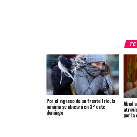
TE 
Por el ingreso de un frente frío, la
Abad a
mínima se ubicará en 3° este
atravi
domingo
por la