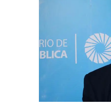
“En nuestro tercer proyecto integral del a
fiscalías intervinientes, ha demostrado un
Fiscal, donde el bienestar general de las 
desfavorecidas, no les resulta indiferente”
Las comunidades beneficiadas fueron: Gon
de Trancas – Chasquivil, San José de Chasq
y Mala Mala de Lules, Ampimpa, La Sala y
Colalao del Valle, La Chilca, Pozo Hondo, 
Calera, Corralito y Escaba de Arriba de Alb
La entrega
Durante el encuentro, no faltaron las mues
acción llevada a cabo, la cual permitió re
diferentes instituciones que colaboran par
montaña.