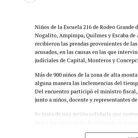
Niños de la Escuela 216 de Rodeo Grande d
Nogalito, Ampimpa, Quilmes y Escaba de Ar
recibieron las prendas provenientes de la
acusados, en las causas en las que intervi
judiciales de Capital, Monteros y Concepc
Más de 900 niños de la zona de alta monta
alguna manera las inclemencias del tiemp
Del encuentro participó el ministro fisca
junto a niños, docente y representantes de
Se trata de una acción solidaria que cont
busca transformar la dinámica de la repara
protección y cuidado”, por lo cual se tran