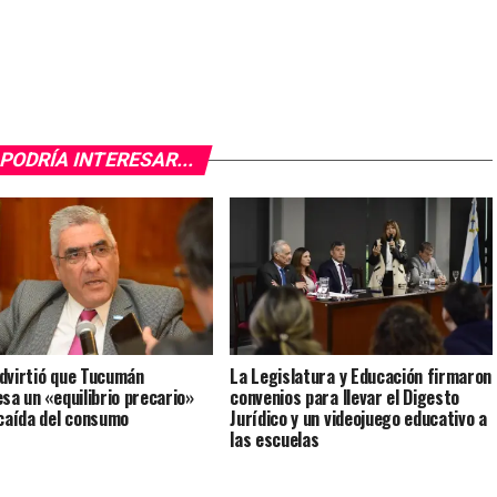
PODRÍA INTERESAR...
dvirtió que Tucumán
La Legislatura y Educación firmaron
esa un «equilibrio precario»
convenios para llevar el Digesto
 caída del consumo
Jurídico y un videojuego educativo a
las escuelas