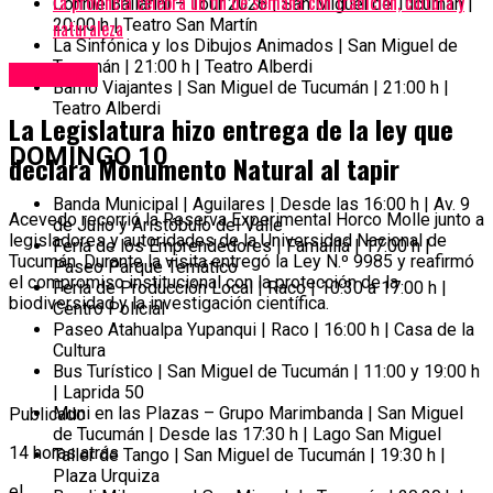
La provincia celebra un fin de semana con tradición, cultura y
Connie Ballarini – Tour 2026 | San Miguel de Tucumán |
20:00 h | Teatro San Martín
naturaleza
La Sinfónica y los Dibujos Animados | San Miguel de
Tucumán | 21:00 h | Teatro Alberdi
Tucumán
Barrio Viajantes | San Miguel de Tucumán | 21:00 h |
Teatro Alberdi
La Legislatura hizo entrega de la ley que
DOMINGO 10
declara Monumento Natural al tapir
Banda Municipal | Aguilares | Desde las 16:00 h | Av. 9
Acevedo recorrió la Reserva Experimental Horco Molle junto a
de Julio y Aristóbulo del Valle
legisladores y autoridades de la Universidad Nacional de
Feria de los Emprendedores | Famaillá | 17:00 h |
Tucumán. Durante la visita entregó la Ley N.º 9985 y reafirmó
Paseo Parque Temático
el compromiso institucional con la protección de la
Feria de Producción Local | Raco | 10:30 a 17:00 h |
biodiversidad y la investigación científica.
Centro Policial
Paseo Atahualpa Yupanqui | Raco | 16:00 h | Casa de la
Cultura
Bus Turístico | San Miguel de Tucumán | 11:00 y 19:00 h
| Laprida 50
Muni en las Plazas – Grupo Marimbanda | San Miguel
Publicado
de Tucumán | Desde las 17:30 h | Lago San Miguel
14 horas atrás
Taller de Tango | San Miguel de Tucumán | 19:30 h |
Plaza Urquiza
el