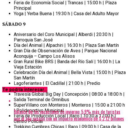
Feria de Economía Social | Trancas | 15:00 h | Plaza
Principal
Yoga | Yerba Buena | 19:30 h | Casa del Adulto Mayor
SÁBADO 9
Aniversario del Coro Municipal | Alberdi | 20:30 h |
Parroquia San José
Día del Animal | Alpachiri | 16:30 h | Plaza San Martín
Gran Día de Observación de Aves | Parque Nacional
Aconquija – Campo Los Alisos
Gran Rural Bike BRS | Banda del Río Salí | 16:00 h | La
Vieja Estación
Celebración Día del Animal | Bella Vista | 15:00 h | Plaza
San Martín
Lagoferiantes | El Cadillal | 21:00 h | Predio
Lagoferiantes
Te podría interesar...
Travesía Global Big Day | Concepción | 08:00 a 18:00 h |
Salida Terminal de Ómnibus
SuperVillano con Monteros | Monteros | 15:00 a 21:00 h
| Polideportivo Municipal
Balance de las vacaciones de invierno: 5,9% más de turistas
Feria de Producción Local | Raco | 10:30 a 17:00 h |
que el año pasado con un impacto económico de $ 2,12 billones
Centro Policial
Trekking Cumbres Chicas | Raco | 09:00 h | Casa de la