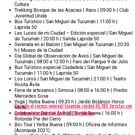
Cultura
Trekking Bosque de las Acacias | Raco | 09:00 h | Club
Juventud Unida
Bus Turístico | San Miguel de Tucumán | 11:00 h |
Laprida 50
Las Luces de mi Ciudad – Edición especial | San Miguel
de Tucumán | 20:00 h | Salida Laprida 50
Serenata en el Balcón | San Miguel de Tucumán | 20:30
h | Museo de la Ciudad
Día Global de Observación de Aves | San Miguel de
Tucumán | 08:00 a 12:00 h | Faro del Parque 9 de Julio
Bus Turístico especial Ciudadela | San Miguel de
Tucumán | 11:00 h | Laprida 50
Los Loros | San Miguel de Tucumán | 21:00 h | Teatro
Rosita Ávila
Feria de artesanos | Simoca | 08:00 a 16:00 h | Predio
Mercedes Sosa
Yoga | Yerba Buena | 09:30 h | Jardín Botánico Horco
Durante el receso invernal Tucumán recibió 65.180 turistas con
Molle
un impacto económico de $ 7.000 millones
Celebración Día del Animal | Yerba Buena | 16:00 h |
Rotonda Pie del Cerro
Bici Tour | Yerba Buena | 09:00 h | Oficina de Informes
(Aconquija 2021)