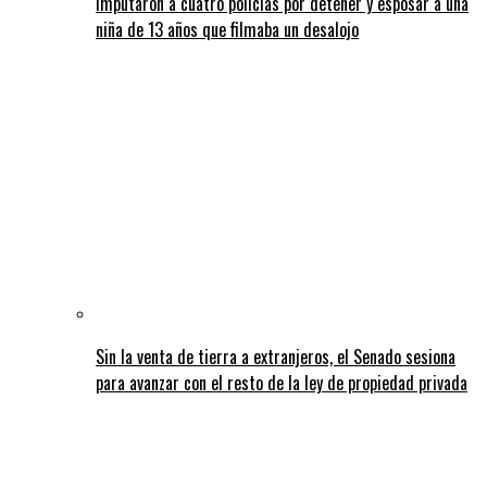
Imputaron a cuatro policías por detener y esposar a una
niña de 13 años que filmaba un desalojo
Sin la venta de tierra a extranjeros, el Senado sesiona
para avanzar con el resto de la ley de propiedad privada