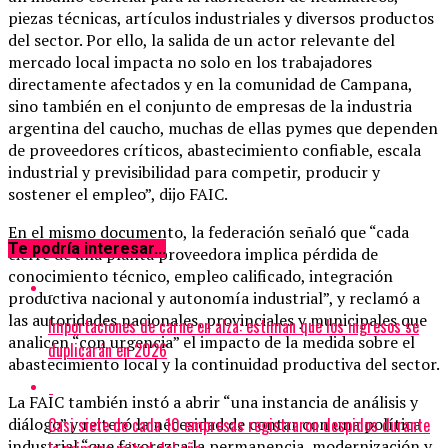
piezas técnicas, artículos industriales y diversos productos
del sector. Por ello, la salida de un actor relevante del
mercado local impacta no solo en los trabajadores
directamente afectados y en la comunidad de Campana,
sino también en el conjunto de empresas de la industria
argentina del caucho, muchas de ellas pymes que dependen
de proveedores críticos, abastecimiento confiable, escala
industrial y previsibilidad para competir, producir y
sostener el empleo”, dijo FAIC.
En el mismo documento, la federación señaló que “cada
Te podría interesar...
cierre de una planta proveedora implica pérdida de
conocimiento técnico, empleo calificado, integración
productiva nacional y autonomía industrial”, y reclamó a
las autoridades nacionales, provinciales y municipales que
Importaciones de carne en alza: estiman que los ingresos se
analicen “con urgencia” el impacto de la medida sobre el
duplicarán en 2026
abastecimiento local y la continuidad productiva del sector.
La FAIC también instó a abrir “una instancia de análisis y
Casi siete de cada 10 empresas registraron despidos durante
diálogo” y reiteró la necesidad de contar con una política
industrial “que favorezca la permanencia, modernización y