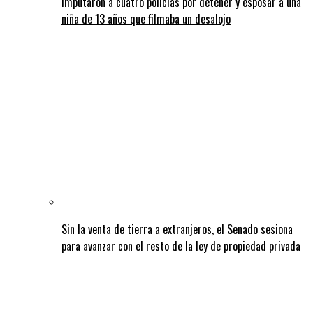
Imputaron a cuatro policías por detener y esposar a una
niña de 13 años que filmaba un desalojo
Sin la venta de tierra a extranjeros, el Senado sesiona
para avanzar con el resto de la ley de propiedad privada