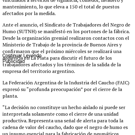
vinculados a servicios de vigilancia, comedor, lavadero y
mantenimiento, lo que eleva a 150 el total de puestos
afectados por la medida.
Ante el anuncio, el Sindicato de Trabajadores del Negro de
Humo (SUTNH) se manifestó en los portones de la fábrica.
Desde la organización gremial realizaron contactos con el
Ministerio de Trabajo de la provincia de Buenos Aires y
confirmaron que el próximo miércoles se realizará una
Continuar Leyendo
audiencia en La Plata para discutir el futuro de los
Publicidad
trabajadores afectados y los términos de la salida de la
empresa del territorio argentino.
La Federación Argentina de la Industria del Caucho (FAIC)
expresó su “profunda preocupación” por el cierre de la
planta.
“La decisión no constituye un hecho aislado ni puede ser
interpretada solamente como el cierre de una unidad
productiva. Representa una señal de alerta para toda la
cadena de valor del caucho, dado que el negro de humo es
un insumo esencial para la fabricación de neumáticos,