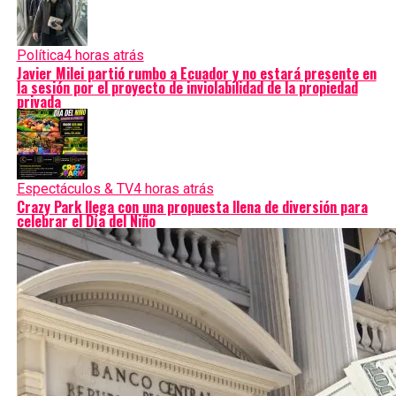
Política
4 horas atrás
Javier Milei partió rumbo a Ecuador y no estará presente en
la sesión por el proyecto de inviolabilidad de la propiedad
privada
Espectáculos & TV
4 horas atrás
Crazy Park llega con una propuesta llena de diversión para
celebrar el Día del Niño