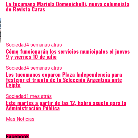
La tucumana Mariela Domenichelli, nueva columnista
de Revista Caras
Sociedad
4 semanas atrás
Cómo funcionarán los servicios municipales el jueves
9 y viernes 10 de julio
Sociedad
4 semanas atrás
Los tucumanos coparon Plaza Independencia para
festejar el triunfo de la Selección Argentina ante
Egipto
Sociedad
1 mes atrás
Este martes a partir de las 12, habrá asueto para la
Administración Pública
Mas Noticias
Facebook