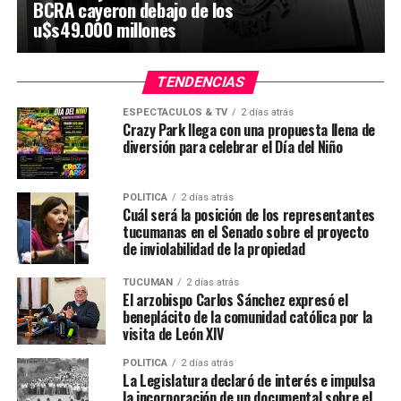
BCRA cayeron debajo de los
u$s49.000 millones
TENDENCIAS
ESPECTÁCULOS & TV
2 días atrás
Crazy Park llega con una propuesta llena de
diversión para celebrar el Día del Niño
POLÍTICA
2 días atrás
Cuál será la posición de los representantes
tucumanas en el Senado sobre el proyecto
de inviolabilidad de la propiedad
TUCUMÁN
2 días atrás
El arzobispo Carlos Sánchez expresó el
beneplácito de la comunidad católica por la
visita de León XIV
POLÍTICA
2 días atrás
La Legislatura declaró de interés e impulsa
la incorporación de un documental sobre el