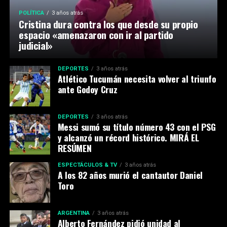
POLÍTICA
3 años atrás
Cristina dura contra los que desde su propio
espacio «amenazaron con ir al partido
judicial»
DEPORTES
3 años atrás
Atlético Tucumán necesita volver al triunfo
ante Godoy Cruz
DEPORTES
3 años atrás
Messi sumó su título número 43 con el PSG
y alcanzó un récord histórico. MIRÁ EL
RESÚMEN
ESPECTÁCULOS & TV
3 años atrás
A los 82 años murió el cantautor Daniel
Toro
ARGENTINA
3 años atrás
Alberto Fernández pidió unidad al