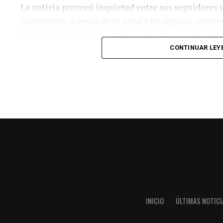
La noticia provocó inquietud entre sus seguidores y
rioplatense. A pesar de su edad y de algunos antece
mantiene plenamente activo y con numerosos proy
CONTINUAR LEY
En 2015, el artista debió someterse a una angioplas
permaneció hospitalizado durante tres días a raíz d
aquellos episodios, retomó su agenda profesional 
escenarios.
De hecho, pocos días antes de conocerse su interna
cantar?, un ciclo de encuentros musicales que reúne
transmite a través de su canal de YouTube.
Además, el músico se encontraba preparando uno de
etapa de su carrera: el reencuentro de Tótem, la 
de la década del 70. El grupo tiene programados do
INICIO
ÚLTIMAS NOTICI
citas que despertaron una enorme expectativa entr