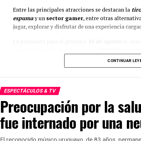
Entre las principales atracciones se destacan la
tiro
espuma
y un
sector gamer
, entre otras alternati
jugar, explorar y disfrutar de una experiencia carg
La propuesta para el próximo
16 de agosto
es, con
juego y diversión, con un valor de
$25.000
por perso
seña de
$5.000
.
CONTINUAR LEY
De esta manera, Crazy Park se presenta como una opc
Niño, combinando actividad física, aventura y ent
ESPECTÁCULOS & TV
La propuesta de diversión asegurada es para este 16
Preocupación por la sal
donde los protagonistas serán los más chicos.
fue internado por una ne
El reconocido músico uruguayo, de 83 años, permane