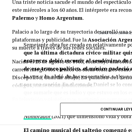
Una triste noticia sacude el mundo del espectáculo 
este miércoles a los 60 años. El intérprete era reco
Palermo
y
Homo Argentum
.
Palacio a lo largo de su trayectoria desarrolló una s
Danel Toro comenzó
plataformas y publicidad. Fue la
Asociación Arge
Semejante obra fue creada en relativamente p
su muerte a través de sus redes sociales.
que la última dictadura cívico-militar qui
entonces debió recurrir al seudónimo de
Nacido el 25 de agosto de 1965, construyó una sólida 
de ese trance político, el músico padeció
carrera integró los elencos de obras teatrales com
la voz y lo alejó de los escenarios.
«Algunos
Discepolito
,
Guarda abajo
,
La palabra del Seño
por una canción. En el caso de Daniel se lo co
códigos
, entre otras producciones.
que sumarle que es indio y que estuvo en los 
En televisión y plataformas participó en numerosas 
retirarse con canciones prohibidas en la dict
trabajos más destacados se encuentran
División
viento en contra, no?», dijo la comunicadora 
CONTINUAR LEY
Palermo
,
Cromañón
,
Nada
,
Monzón
,
Atrapa a 
Nombrador
(2021) que dimensionó vida y obra
lobista
,
Privier
,
Jardín de bronce
,
Cartoneros
,
El camino musical del salteño comenzó e