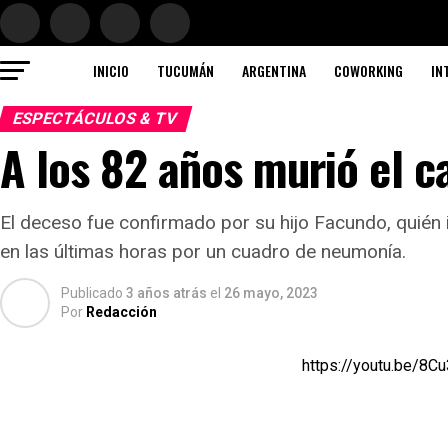
INICIO
TUCUMÁN
ARGENTINA
COWORKING
IN
ESPECTÁCULOS & TV
A los 82 años murió el c
El deceso fue confirmado por su hijo Facundo, quién i
en las últimas horas por un cuadro de neumonía.
Publicado
3 años atrás
el
26 mayo, 2023
Por
Redacción
https://youtu.be/8