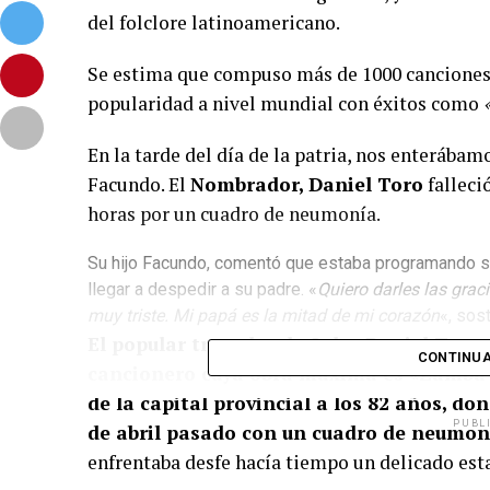
del folclore latinoamericano.
Se estima que compuso más de 1000 canciones.
popularidad a nivel mundial con éxitos como
En la tarde del día de la patria, nos enterábam
Facundo. El
Nombrador, Daniel Toro
falleci
horas por un cuadro de neumonía.
Su hijo Facundo, comentó que estaba programando su
llegar a despedir a su padre. «
Quiero darles las graci
muy triste. Mi papá es la mitad de mi corazón
«, sos
El popular trovador de Salta Daniel Toro,
CONTINUA
cancionero cuya obra máxima es «Zamba p
de la capital provincial a los 82 años, d
PUBL
de abril pasado con un cuadro de neumoní
enfrentaba desfe hacía tiempo un delicado est