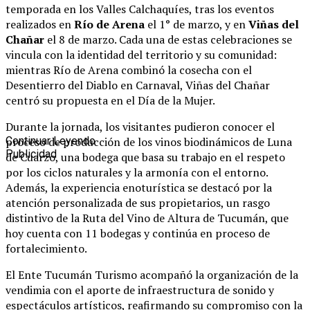
temporada en los Valles Calchaquíes, tras los eventos
realizados en
Río de Arena
el 1° de marzo, y en
Viñas del
Chañar
el 8 de marzo. Cada una de estas celebraciones se
vincula con la identidad del territorio y su comunidad:
mientras Río de Arena combinó la cosecha con el
Desentierro del Diablo en Carnaval, Viñas del Chañar
centró su propuesta en el Día de la Mujer.
Durante la jornada, los visitantes pudieron conocer el
proceso de producción de los vinos biodinámicos de Luna
Continuar Leyendo
Publicidad
de Cuarzo, una bodega que basa su trabajo en el respeto
por los ciclos naturales y la armonía con el entorno.
Además, la experiencia enoturística se destacó por la
atención personalizada de sus propietarios, un rasgo
distintivo de la Ruta del Vino de Altura de Tucumán, que
hoy cuenta con 11 bodegas y continúa en proceso de
fortalecimiento.
El Ente Tucumán Turismo acompañó la organización de la
vendimia con el aporte de infraestructura de sonido y
espectáculos artísticos, reafirmando su compromiso con la