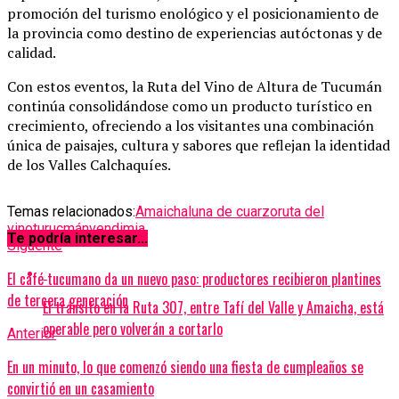
promoción del turismo enológico y el posicionamiento de
la provincia como destino de experiencias autóctonas y de
calidad.
Con estos eventos, la Ruta del Vino de Altura de Tucumán
continúa consolidándose como un producto turístico en
crecimiento, ofreciendo a los visitantes una combinación
única de paisajes, cultura y sabores que reflejan la identidad
de los Valles Calchaquíes.
Temas relacionados:
Amaicha
luna de cuarzo
ruta del
vino
turucmán
vendimia
Te podría interesar...
Siguente
El café tucumano da un nuevo paso: productores recibieron plantines
de tercera generación
El tránsito en la Ruta 307, entre Tafí del Valle y Amaicha, está
operable pero volverán a cortarlo
Anterior
En un minuto, lo que comenzó siendo una fiesta de cumpleaños se
convirtió en un casamiento