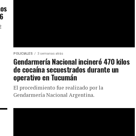
tos
26
2
POLICIALES
3 semanas atrás
Gendarmería Nacional incineró 470 kilos
de cocaína secuestrados durante un
operativo en Tucumán
El procedimiento fue realizado por la
Gendarmería Nacional Argentina.