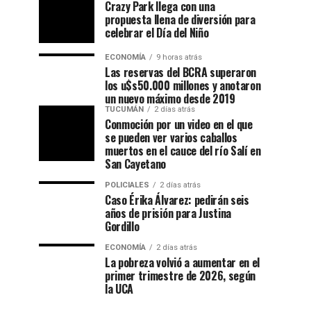
Crazy Park llega con una
propuesta llena de diversión para
celebrar el Día del Niño
ECONOMÍA
9 horas atrás
Las reservas del BCRA superaron
los u$s50.000 millones y anotaron
un nuevo máximo desde 2019
TUCUMÁN
2 días atrás
Conmoción por un video en el que
se pueden ver varios caballos
muertos en el cauce del río Salí en
San Cayetano
POLICIALES
2 días atrás
Caso Érika Álvarez: pedirán seis
años de prisión para Justina
Gordillo
ECONOMÍA
2 días atrás
La pobreza volvió a aumentar en el
primer trimestre de 2026, según
la UCA