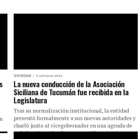
SOCIEDAD
3 semanas atrás
s
La nueva conducción de la Asociación
Siciliana de Tucumán fue recibida en la
Legislatura
Tras su normalización institucional, la entidad
presentó formalmente a sus nuevas autoridades y
n
charló junto al vicegobernador en una agenda de
trabajo orientada a la recuperación...