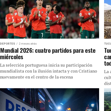
DEPORTES
2 meses atrás
TUC
Mundial 2026: cuatro partidos para este
Tu
miércoles
ca
tod
La selección portuguesa inicia su participación
mundialista con la ilusión intacta y con Cristiano
La 
nuevamente en el centro de la escena
cul
dis