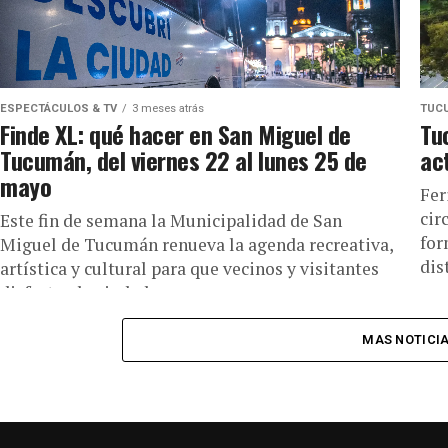
ESPECTÁCULOS & TV
3 meses atrás
TUC
Finde XL: qué hacer en San Miguel de
Tu
Tucumán, del viernes 22 al lunes 25 de
ac
mayo
Fer
cir
Este fin de semana la Municipalidad de San
for
Miguel de Tucumán renueva la agenda recreativa,
dis
artística y cultural para que vecinos y visitantes
disfruten la ciudad...
MAS NOTICI