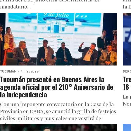
mandatario...
la 
TUCUMÁN
1 mes atrás
DEP
Tucumán presentó en Buenos Aires la
Tr
agenda oficial por el 210° Aniversario de
16
la Independencia
La 
Nor
Con una imponente convocatoria en la Casa de la
Provincia en CABA, se anunció la grilla de festejos
civiles, militares y musicales que vestirá de
celeste...