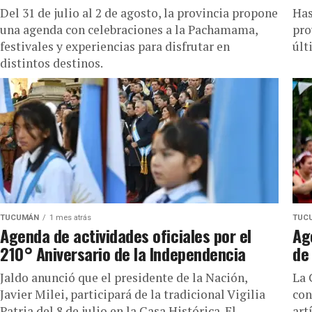
Del 31 de julio al 2 de agosto, la provincia propone
Has
una agenda con celebraciones a la Pachamama,
pro
festivales y experiencias para disfrutar en
últ
distintos destinos.
TUCUMÁN
1 mes atrás
TUC
Agenda de actividades oficiales por el
Ag
210° Aniversario de la Independencia
de
Jaldo anunció que el presidente de la Nación,
La 
Javier Milei, participará de la tradicional Vigilia
con
Patria del 8 de julio en la Casa Histórica. El
art