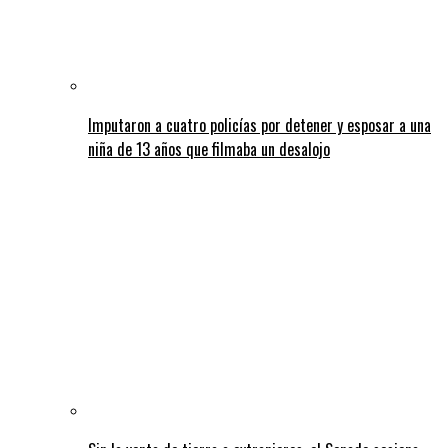
Imputaron a cuatro policías por detener y esposar a una
niña de 13 años que filmaba un desalojo