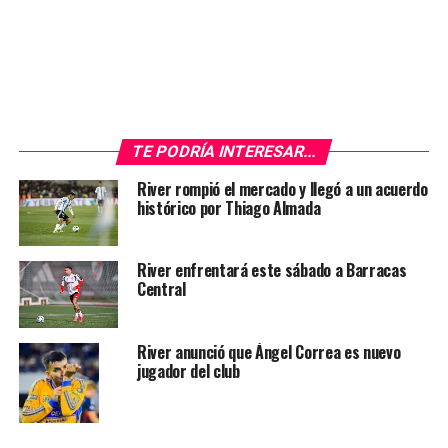
ellos y dañarlos cuando recuperábamos la pelota».
Más allá del duro golpe en el primer encuentro,
Gallardo aseguró que no bajan los brazos para la
revancha, aunque dejó en claro que deberán hacer un
partido sin errores: «Tendremos que resolver para, en la
TE PODRÍA INTERESAR...
vuelta, jugar un partido perfecto en todas las líneas e
River rompió el mercado y llegó a un acuerdo
intentar dar vuelta el resultado. Nada es imposible, pero
histórico por Thiago Almada
tenemos que jugar un partido perfecto. Para eso,
después de la desilusión y la bronca de esta noche, para
River enfrentará este sábado a Barracas
enfocarnos en lo que viene, claramente debemos
Central
reflexionar del partido que no pudimos jugar y hacer
todo lo contrario para la vuelta. No queda otra».
River anunció que Ángel Correa es nuevo
En ese sentido, el Muñeco dijo que el objetivo ahora es
jugador del club
«mejorar para tener una reacción que tiene que haber
para poder estar en el partido de vuelta». Y añadió:
«Tiene que haber una reacción futbolística. Vamos a