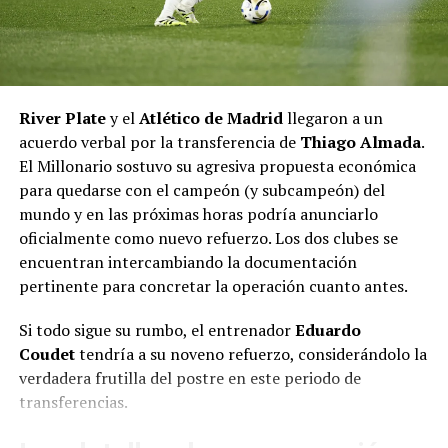
Millonario en Twitter como una «tendinitis», y fue
desafectado del encuentro a pocos minutos del inicio.
«Sufrió una molestia que no es ninguna lesión
importante, pero sí una inflamación sobre el tendón
que le impedía desenvolverse con naturalidad. Vimos en
River Plate
y el
Atlético de Madrid
llegaron a un
la entrada en calor y no le mejoró. No tenía sentido
acuerdo verbal por la transferencia de
Thiago Almada
.
arriesgar si no estaba al 100 por ciento para un partido
El Millonario sostuvo su agresiva propuesta económica
de estas características», explicó Gallardo.
para quedarse con el campeón (y subcampeón) del
mundo y en las próximas horas podría anunciarlo
FUENTE:
TyC Sports
oficialmente como nuevo refuerzo. Los dos clubes se
encuentran intercambiando la documentación
pertinente para concretar la operación cuanto antes.
TEMAS RELACIONADOS:
GALLARDO
LIBERTADORES
RIVER
SIGUENTE
Si todo sigue su rumbo, el entrenador
Eduardo
El vicegobernador presidió el Congreso Provincial de
Coudet
tendría a su noveno refuerzo, considerándolo la
Fútbol Tucumano
verdadera frutilla del postre en este periodo de
transferencias.
ANTERIOR
El argentino Colapinto volvió a sumar puntos en la F1