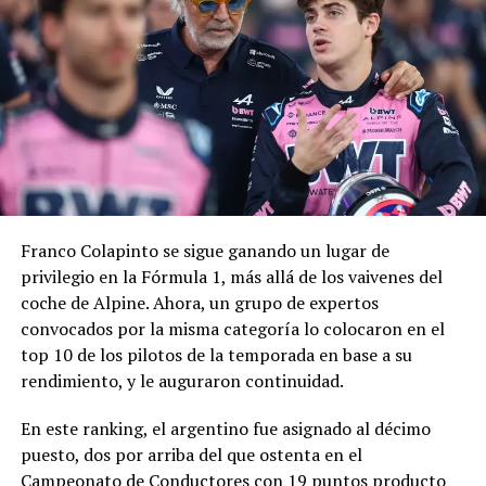
Sudamericana
, de cara a los trascendentales octavos de
final frente a Independiente Santa Fe.
La pulseada ganada y un plantel
repleto de mundialistas
En la previa al inicio del reciente Mundial, River ya había
establecido los primeros contactos con el entorno de
Almada. La postura del jugador había sido clara: recién
Franco Colapinto se sigue ganando un lugar de
cuando cerrara su participación con la Selección
privilegio en la Fórmula 1, más allá de los vaivenes del
Argentina iba a tomar una decisión definitiva. Si bien su
coche de Alpine. Ahora, un grupo de expertos
intención original era permanecer en Europa, y aunque
convocados por la misma categoría lo colocaron en el
apareció el Flamengo brasileño para pelear mano a
top 10 de los pilotos de la temporada en base a su
mano por su pase, fue el Millonario el que ganó la
rendimiento, y le auguraron continuidad.
compulsa y está a punto de cerrar el refuerzo más
resonante de los últimos tiempos.
En este ranking, el argentino fue asignado al décimo
puesto, dos por arriba del que ostenta en el
A falta de detalles para que el traspaso se oficialice,
Campeonato de Conductores con 19 puntos producto