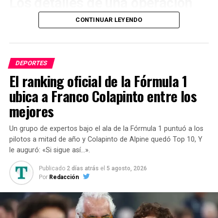
Los detalles de una operación
récord
CONTINUAR LEYENDO
La llegada del mediocampista ofensivo marcará un antes
y un después en las finanzas de la liga local. El contrato
DEPORTES
con el jugador de 25 años ya está completamente
El ranking oficial de la Fórmula 1
acordado y se prolongará por los próximos tres años y
medio.
ubica a Franco Colapinto entre los
mejores
En la operación más grande de la historia del fútbol
argentino, el club de Núñez pagará 20 millones de euros
Un grupo de expertos bajo el ala de la Fórmula 1 puntuó a los
por el 100% de la ficha del atacante. Además, habrá una
pilotos a mitad de año y Colapinto de Alpine quedó Top 10, Y
cláusula de recompra para el Colchonero fijada en 40
le auguró: «Si sigue así…».
millones de euros, la cual estará vigente durante 18
meses.
Publicado
2 días atrás
el
5 agosto, 2026
Por
Redacción
Ante la inmediatez del cierre de la operación, Almada
hasta podría ser incluido provisoriamente como uno de
los cinco cambios en la lista de buena fe de la
Copa