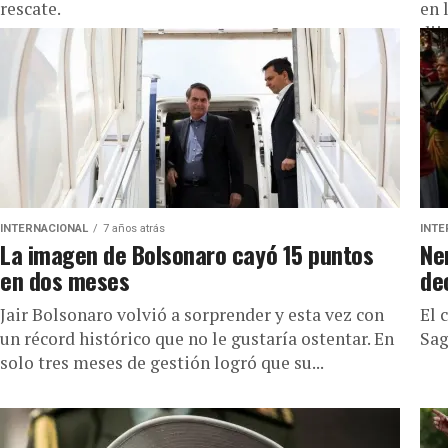
rescate.
en 
dijo
INTERNACIONAL
7 años atrás
INTE
La imagen de Bolsonaro cayó 15 puntos
Ne
en dos meses
de
Jair Bolsonaro volvió a sorprender y esta vez con
El 
un récord histórico que no le gustaría ostentar. En
Sag
solo tres meses de gestión logró que su...