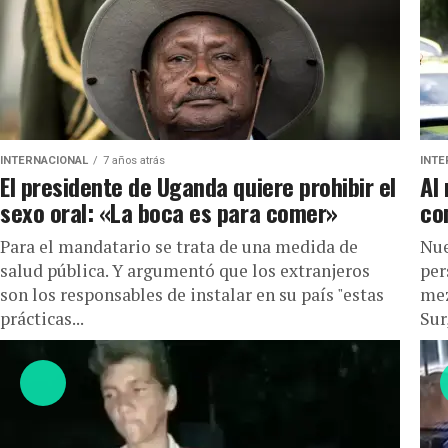
INTERNACIONAL
7 años atrás
INTE
El presidente de Uganda quiere prohibir el
Al
sexo oral: «La boca es para comer»
co
Para el mandatario se trata de una medida de
Nue
salud pública. Y argumentó que los extranjeros
per
son los responsables de instalar en su país "estas
mez
prácticas...
Sur,