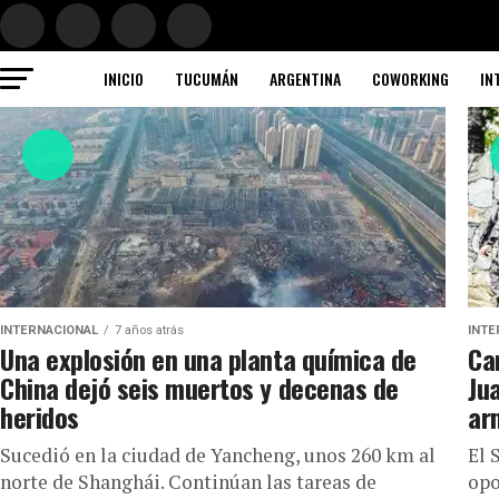
INICIO
TUCUMÁN
ARGENTINA
COWORKING
IN
INTERNACIONAL
7 años atrás
INTE
Una explosión en una planta química de
Ca
China dejó seis muertos y decenas de
Ju
heridos
ar
Sucedió en la ciudad de Yancheng, unos 260 km al
El 
norte de Shanghái. Continúan las tareas de
opo