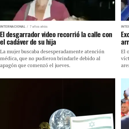
INTERNACIONAL
7 años atrás
INTE
El desgarrador video recorrió la calle con
Ex
el cadáver de su hija
ar
La mujer buscaba desesperadamente atención
El 
médica, que no pudieron brindarle debido al
víc
apagón que comenzó el jueves.
aren