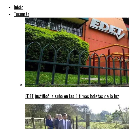
Inicio
Tucumán
EDET justificó la suba en las últimas boletas de la luz