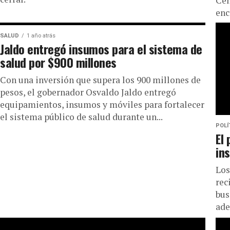
Cen
enc
equ
SALUD
1 año atrás
Jaldo entregó insumos para el sistema de
salud por $900 millones
Con una inversión que supera los 900 millones de
pesos, el gobernador Osvaldo Jaldo entregó
equipamientos, insumos y móviles para fortalecer
el sistema público de salud durante un...
POLÍ
El
in
Los
rec
bus
ade