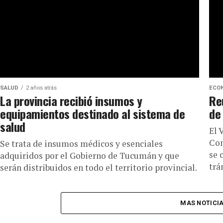
SALUD
2 años atrás
ECO
La provincia recibió insumos y
Re
equipamientos destinado al sistema de
de
salud
El 
Com
Se trata de insumos médicos y esenciales
se 
adquiridos por el Gobierno de Tucumán y que
trá
serán distribuidos en todo el territorio provincial.
MAS NOTICI