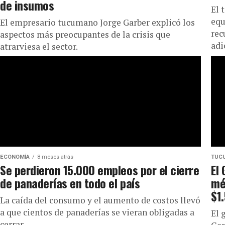
de insumos
El 
equ
El empresario tucumano Jorge Garber explicó los
rec
aspectos más preocupantes de la crisis que
adi
atrarviesa el sector.
pro
ECONOMÍA
8 meses atrás
TUC
Se perdieron 15.000 empleos por el cierre
El
de panaderías en todo el país
mé
$1
La caída del consumo y el aumento de costos llevó
a que cientos de panaderías se vieran obligadas a
El 
cerrar.