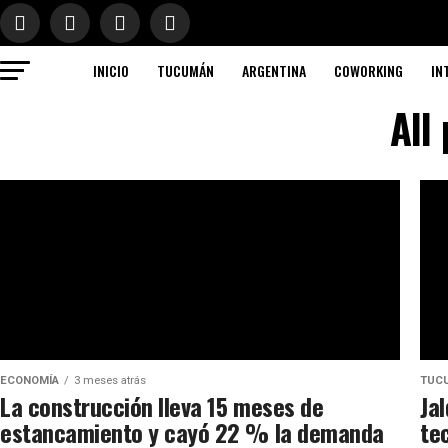
INICIO
TUCUMÁN
ARGENTINA
COWORKING
IN
All
ECONOMÍA
3 meses atrás
TUC
La construcción lleva 15 meses de
Ja
estancamiento y cayó 22 % la demanda
te