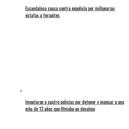
Escandalosa causa contra expolicía por millonarias
estafas a feriantes
Imputaron a cuatro policías por detener y esposar a una
niña de 13 años que filmaba un desalojo