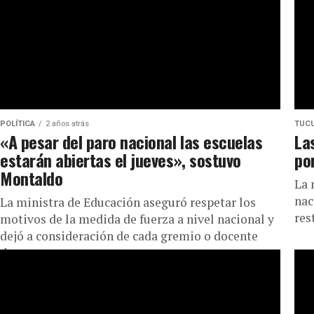
POLÍTICA
2 años atrás
TUC
«A pesar del paro nacional las escuelas
La
estarán abiertas el jueves», sostuvo
po
Montaldo
La 
nac
La ministra de Educación aseguró respetar los
res
motivos de la medida de fuerza a nivel nacional y
dejó a consideración de cada gremio o docente
de...