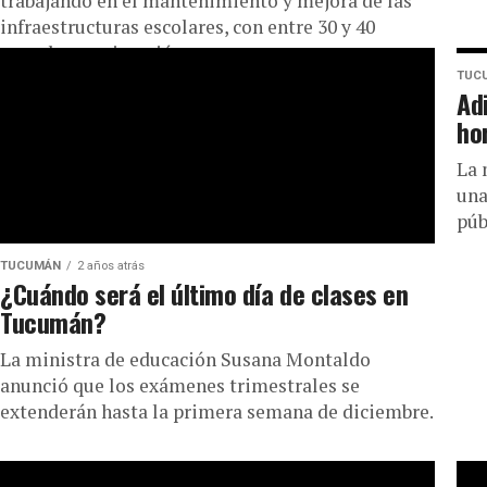
trabajando en el mantenimiento y mejora de las
infraestructuras escolares, con entre 30 y 40
escuelas en ejecución.
TUC
Ad
ho
La 
una
púb
TUCUMÁN
2 años atrás
¿Cuándo será el último día de clases en
Tucumán?
La ministra de educación Susana Montaldo
anunció que los exámenes trimestrales se
extenderán hasta la primera semana de diciembre.