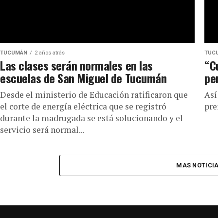
TUCUMÁN
2 años atrás
TUC
Las clases serán normales en las
“C
escuelas de San Miguel de Tucumán
pe
Desde el ministerio de Educación ratificaron que
Así
el corte de energía eléctrica que se registró
pre
durante la madrugada se está solucionando y el
servicio será normal...
MAS NOTICI