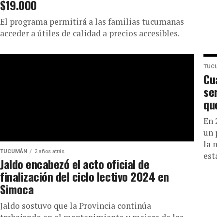
$19.000
El programa permitirá a las familias tucumanas
acceder a útiles de calidad a precios accesibles.
TUC
Cuá
ser
qu
En 
un 
la 
TUCUMÁN
2 años atrás
est
Jaldo encabezó el acto oficial de
finalización del ciclo lectivo 2024 en
Simoca
Jaldo sostuvo que la Provincia continúa