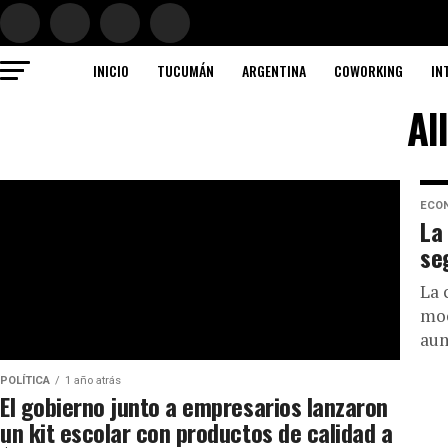
INICIO
TUCUMÁN
ARGENTINA
COWORKING
IN
Al
ECO
La
se
La 
moc
aum
POLÍTICA
1 año atrás
El gobierno junto a empresarios lanzaron
un kit escolar con productos de calidad a