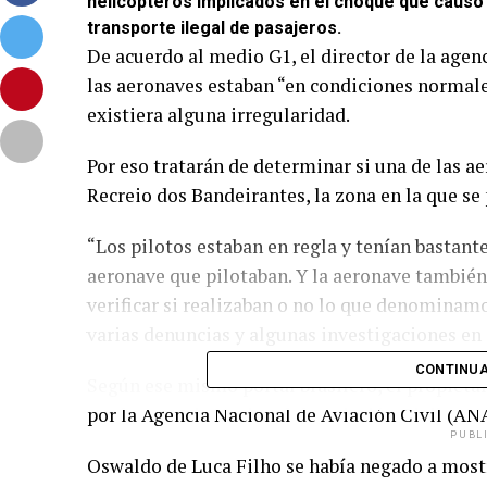
helicópteros implicados en el choque que causó 
transporte ilegal de pasajeros.
De acuerdo al medio G1, el director de la agen
las aeronaves estaban “en condiciones normale
existiera alguna irregularidad.
Por eso tratarán de determinar si una de las 
Recreio dos Bandeirantes, la zona en la que se 
“Los pilotos estaban en regla y tenían bastant
aeronave que pilotaban. Y la aeronave tambié
verificar si realizaban o no lo que denominam
varias denuncias y algunas investigaciones en c
CONTINUA
Según ese mismo portal brasilero, el propiet
por la Agencia Nacional de Aviación Civil (ANA
PUBL
Oswaldo de Luca Filho se había negado a most