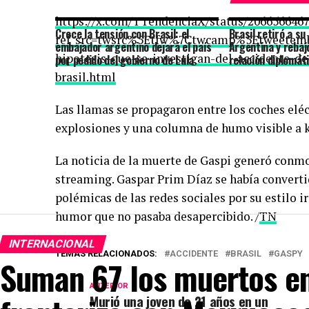
https://x.com/TTendenciaX/status/206656646
Crece la tensión con Brasil: el
Brasil retiró a su
ref_src=twsrc%5Etfw%7Ctwcamp%5Etweetem
embajador argentino dejará el país
Argentina y rebaj
hipotesis-que-se-investigan-del-accidente-d
por pedido del gobierno de Lula
relación diplomát
brasil.html
Las llamas se propagaron entre los coches elé
explosiones y una columna de humo visible a 
La noticia de la muerte de Gaspi generó conmo
streaming. Gaspar Prim Díaz se había converti
polémicas de las redes sociales por su estilo ir
humor que no pasaba desapercibido. /
TN
INTERNACIONAL
TEMAS RELACIONADOS:
ACCIDENTE
BRASIL
GASPY
Suman 67 los muertos en 
ANTERIOR
Murió una joven de 21 años en un