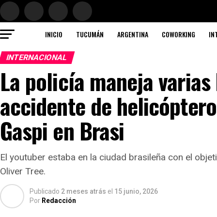
INICIO
TUCUMÁN
ARGENTINA
COWORKING
IN
INTERNACIONAL
La policía maneja varias 
accidente de helicóptero
Gaspi en Brasi
El youtuber estaba en la ciudad brasileña con el objet
Oliver Tree.
Publicado
2 meses atrás
el
15 junio, 2026
Por
Redacción