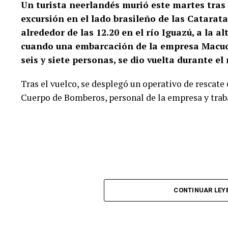
Un turista neerlandés murió este martes tras
excursión en el lado brasileño de las Catarata
De todas maneras, el Gobierno confirmó el refuerzo de los
humanitaria. Además, el ministro del Interior, Fernando Gr
alrededor de las 12.20 en el río Iguazú, a la a
evaluar la evolución de la crisis y supervisar el operativo f
cuando una embarcación de la empresa Macuco 
seis y siete personas, se dio vuelta durante el 
Tras el vuelco, se desplegó un operativo de rescate 
Cuerpo de Bomberos, personal de la empresa y trab
CONTINUAR LEY