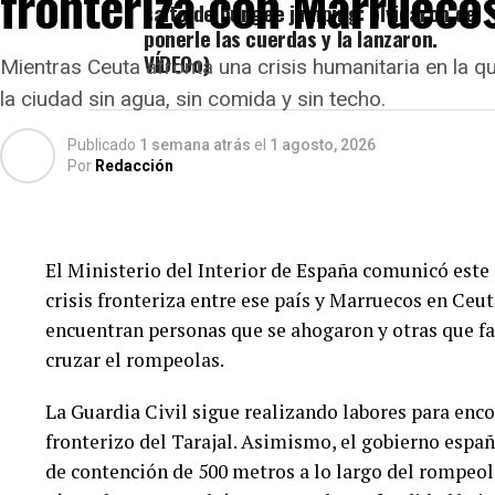
fronteriza con Marrueco
salto de bungee jumping: olvidaron de
ponerle las cuerdas y la lanzaron.
VÍDEOo)
Mientras Ceuta afronta una crisis humanitaria en la 
la ciudad sin agua, sin comida y sin techo.
Publicado
1 semana atrás
el
1 agosto, 2026
Por
Redacción
El Ministerio del Interior de España comunicó este
crisis fronteriza entre ese país y Marruecos en Ceut
encuentran personas que se ahogaron y otras que fa
cruzar el rompeolas.
La Guardia Civil sigue realizando labores para enco
fronterizo del Tarajal. Asimismo, el gobierno españ
de contención de 500 metros a lo largo del rompeolas