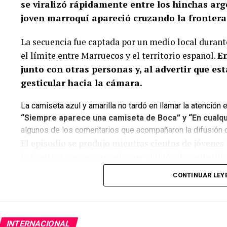
se viralizó rápidamente entre los hinchas arg
joven marroquí apareció cruzando la frontera
La secuencia fue captada por un medio local durant
el límite entre Marruecos y el territorio español.
En
junto con otras personas y, al advertir que es
gesticular hacia la cámara.
La camiseta azul y amarilla no tardó en llamar la atención 
“Siempre aparece una camiseta de Boca” y “En cualq
algunos de los comentarios que acompañaron la difusión 
El episodio se produjo mientras cientos de jóvenes 
la frontera, en una jornada que obligó a las autorid
seguridad en la zona.
CONTINUAR LEY
Ceuta, desbordada por una nueva ola migratoria
La aparición del joven con la camiseta de Boca ocur
INTERNACIONAL