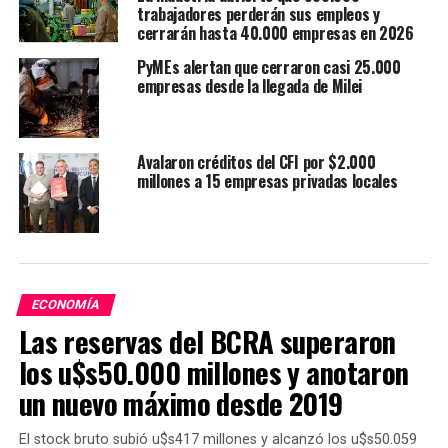
empresas),
Córdoba
(-2.187),
CABA
(-1.539) y
Santa
trabajadores perderán sus empleos y
Fe
(-1.305).
cerrarán hasta 40.000 empresas en 2026
PyMEs alertan que cerraron casi 25.000
empresas desde la llegada de Milei
Balance desde el inicio del gobierno de Javier Milei
Si la comparación se realiza con noviembre de 2023,
anterior a la asunción del gobierno de
Javier Milei
, la
Avalaron créditos del CFI por $2.000
millones a 15 empresas privadas locales
caída acumulada asciende al
5,2%
, lo que equivale a la
desaparición de
26.213 empresas empleadoras
en
todo el país.
En ese horizonte temporal, la excepción sigue
siendo
Neuquén
, que muestra un crecimiento
ECONOMÍA
del
2,1%
(+186 empresas). En el extremo opuesto, seis
Las reservas del BCRA superaron
provincias evidencian caídas de doble dígito,
los u$s50.000 millones y anotaron
destacándose
Tierra del
un nuevo máximo desde 2019
Fuego
(-11,8%),
Catamarca
(-12,8%) y
La
Rioja
(-17,6%).
El stock bruto subió u$s417 millones y alcanzó los u$s50.059