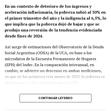
externo.
En un contexto de deterioro de los ingresos y
aceleración inflacionaria, la pobreza subió al 30% en
La compra oficial fue la más
el primer trimestre del año y la indigencia al 6,5%, lo
que implica que la pobreza dejó de bajar y que se
baja del programa
produjo una reversión de la tendencia evidenciada
desde fines de 2024.
En el mercado oficial,
el BCRA compró apenas u$s8
millones
, el
menor monto desde el comienzo del
Así surge de estimaciones del Observatorio de la Deuda
programa de acumulación de reservas en 2026
. A su
Social Argentina (ODSA) de la UCA, en base a los
vez, la rueda tuvo un volumen operado de u$s515
microdatos de la Encuesta Permanente de Hogares
millones, por lo que
la autoridad monetaria absorbió
(EPH) del Indec. En la comparación interanual, en
solo el 2% del total negociado
, un porcentaje
inferior
cambio, se advierte un descenso en ambas mediciones,
al nivel objetivo
que suele seguir el mercado.
ya que en los primeros tres meses de 2025 la pobreza se
ubicaba en 31,4% y la indigencia en 6,9%.
Con este resultado,
el saldo comprador de agosto
ascendió a u$s54 millones
, mientras que
las compras
Por aglomerados urbanos, las mayores tasas de pobreza
acumuladas en 2026 llegaron a u$s13.381 millones
.
CONTINUAR LEYENDO
se observaron en Concordia (52,5%), Gran Resistencia
Así, el Central encadenó seis ruedas consecutivas con
(49,7%), Posadas (42,6%), Gran Santa Fe (39,7%) y
saldo positivo, aunque
el ritmo de intervención quedó