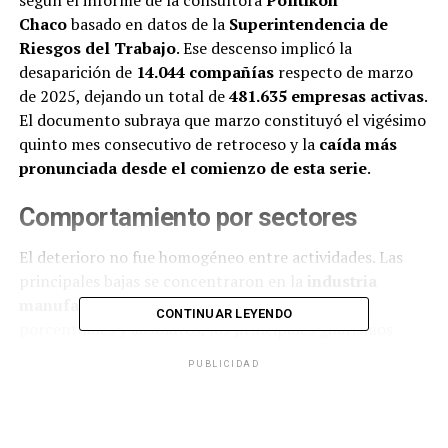
según el informe de la consultora
Politikón
Chaco
basado en datos de la
Superintendencia de
Riesgos del Trabajo
. Ese descenso implicó la
desaparición de
14.044 compañías
respecto de marzo
de 2025, dejando un total de
481.635 empresas activas
.
El documento subraya que marzo constituyó el vigésimo
quinto mes consecutivo de retroceso y la
caída más
pronunciada desde el comienzo de esta serie
.
Comportamiento por sectores
El deterioro no fue homogéneo entre actividades. Las
principales bajas se concentraron en la
industria
manufacturera
y el
comercio
. En términos
CONTINUAR LEYENDO
porcentuales y absolutos, los principales guarismos
fueron:
PUBLICIDAD
Industria manufacturera
: -4,5% (2.167 empresas
menos).