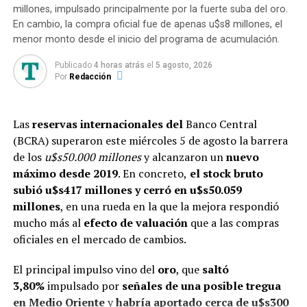
Por volumen de pérdidas absolutas, las jurisdicciones
millones, impulsado principalmente por la fuerte suba del oro.
En cambio, la compra oficial fue de apenas u$s8 millones, el
más afectadas desde noviembre de 2023 fueron
Buenos
menor monto desde el inicio del programa de acumulación.
Aires
(-5.615 empresas),
Córdoba
(-4.388),
Santa
Fe
(-2.993) y
CABA
(-2.909). Sectorialmente,
Publicado
4 horas atrás
el
5 agosto, 2026
la
construcción
resultó la más impactada (-9,5%),
Por
Redacción
seguida por la
industria manufacturera
(-6,8%),
el
comercio
(-4,6%) y el
agro
(-4,5%).
Las
reservas internacionales del
Banco Central
Implicancias y reflexión
(BCRA) superaron este miércoles 5 de agosto la barrera
de los
u$s50.000 millones
y alcanzaron un
nuevo
El persistente descenso en la cantidad de empresas
máximo desde 2019
. En concreto,
el stock bruto
empleadoras, que ya acumula más de dos años de
subió u$s417 millones y cerró en u$s50.059
retrocesos mensuales consecutivos, plantea
millones
, en una rueda en la que la mejora respondió
interrogantes sobre la dinámica productiva y el mercado
mucho más al
efecto de valuación
que a las compras
laboral. La concentración de pérdidas en sectores
oficiales en el mercado de cambios.
tradicionales y en las provincias de mayor densidad
empresarial sugiere efectos distributivos sobre el
El principal impulso vino del
oro
, que
saltó
empleo y la actividad regional. Por otro lado, el caso
3,80%
impulsado por
señales de una posible tregua
de
en Medio Oriente
Neuquén
remarca que existen áreas con resiliencia o
y
habría aportado cerca de u$s300