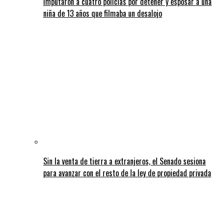
Imputaron a cuatro policías por detener y esposar a una
niña de 13 años que filmaba un desalojo
Sin la venta de tierra a extranjeros, el Senado sesiona
para avanzar con el resto de la ley de propiedad privada