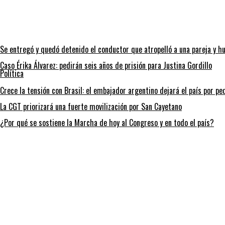
Se entregó y quedó detenido el conductor que atropelló a una pareja y h
Caso Érika Álvarez: pedirán seis años de prisión para Justina Gordillo
Política
Crece la tensión con Brasil: el embajador argentino dejará el país por pe
La CGT priorizará una fuerte movilización por San Cayetano
¿Por qué se sostiene la Marcha de hoy al Congreso y en todo el país?