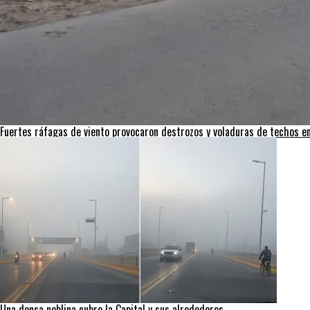
Fuertes ráfagas de viento provocaron destrozos y voladuras de techos en 
Una densa neblina cubre la Capital y sus alrededores