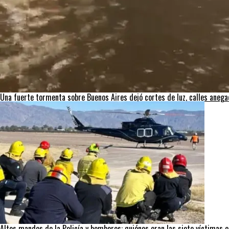
Una fuerte tormenta sobre Buenos Aires dejó cortes de luz, calles aneg
Altos mandos de la Policía y bomberos: quiénes eran las siete víctimas e