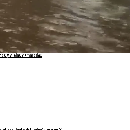
adas y vuelos demorados
n el accidente del helicóptero en San Juan