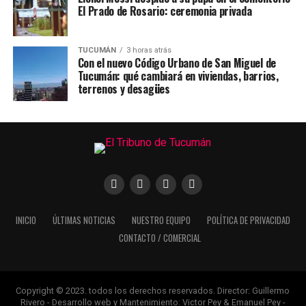
El Prado de Rosario: ceremonia privada
TUCUMÁN
3 horas atrás
Con el nuevo Código Urbano de San Miguel de
Tucumán: qué cambiará en viviendas, barrios,
terrenos y desagües
INICIO
ÚLTIMAS NOTICIAS
NUESTRO EQUIPO
POLÍTICA DE PRIVACIDAD
CONTACTO / COMERCIAL
Copyright © 2023. todos los derechos reservados. Director: Guillermo
Rivero - Desarrollo web y Mantenimiento: Victor Pey & Emanuel Pey -