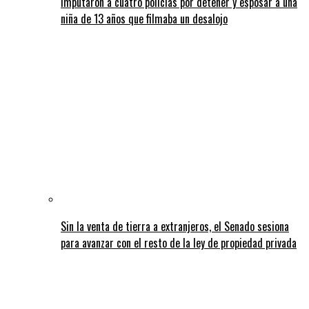
Imputaron a cuatro policías por detener y esposar a una
niña de 13 años que filmaba un desalojo
Sin la venta de tierra a extranjeros, el Senado sesiona
para avanzar con el resto de la ley de propiedad privada