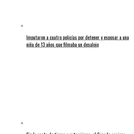
Imputaron a cuatro policías por detener y esposar a una
niña de 13 años que filmaba un desalojo