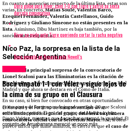
En cuanto a ausencias respecto de la última lista, estas son
Duro golpe para River: cayó 1-0 con Tigre y sufrió su sexta
varias. En concreto,
Matías Soulé, Valentín Barco,
derrota consecutiva
Ezequiel Fernández, Valentín Castellanos, Guido
Rodríguez y Giuliano Simeone no están presentes en la
lista
. Asimismo, Dibu Martínez es baja también, por la
River se mide ante Tigre queriendo cortar la racha negativa
sanción antes expuesta.
Nico Paz, la sorpresa en la lista de la
Selección Argentina
Boca empató en Rosario ante Newell’s
Deportes
Sin dudas,
la principal sorpresa de la convocatoria de
Lionel Scaloni para las Eliminatorias es la citación de
Boca empató 1-1 con Vélez y sigue lejos de
Nicolás Paz
, el joven mediocampista que se formó en Real
Madrid y que ahora se destaca en el Como de Italia.
la cima de su grupo en el Clausura
En su caso, si bien fue convocado en otras oportunidades
como parte de los grupos de jugadores Sub-20 que Scaloni
El Xeneize y el Fortín no se sacaron ventajas en un
solía llamar para integrar al grupo,
esta será su primera
entretenido partido. El gol del equipo del Mellizo lo hizo
Diego Valdez, mientras que Ascacíbar estampó la igualdad. El
convocatoria oficial con la Selección Mayor.
Así, si bien
conjunto de Arruabarrena mereció un poco más.
parece difícil que sume minutos, lo cierto es que
el caso de