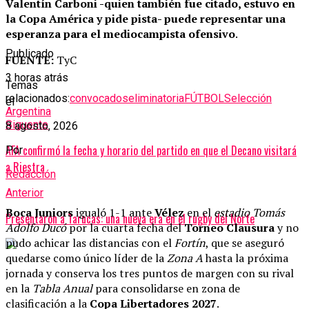
Valentín Carboni -quien también fue citado, estuvo en
la Copa América y pide pista- puede representar una
esperanza para el mediocampista ofensivo
.
Publicado
FUENTE:
TyC
3 horas atrás
Temas
relacionados:
convocados
eliminatoria
FÚTBOL
Selección
el
Argentina
Siguente
8 agosto, 2026
AFA confirmó la fecha y horario del partido en que el Decano visitará
Por
a Riestra
Redacción
Anterior
Boca Juniors
igualó 1-1 ante
Vélez
en el
estadio Tomás
Presentaron a Tarucas: una nueva era en el rugby del Norte
Adolfo Ducó
por la cuarta fecha del
Torneo Clausura
y no
pudo achicar las distancias con el
Fortín
, que se aseguró
quedarse como único líder de la
Zona A
hasta la próxima
jornada y conserva los tres puntos de margen con su rival
en la
Tabla Anual
para consolidarse
en zona de
clasificación a la
Copa Libertadores 2027
.