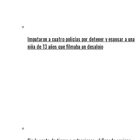
Imputaron a cuatro policías por detener y esposar a una
niña de 13 años que filmaba un desalojo