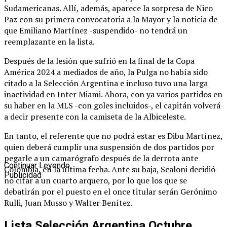
Sudamericanas. Allí, además, aparece la sorpresa de Nico
Paz con su primera convocatoria a la Mayor y la noticia de
que Emiliano Martínez -suspendido- no tendrá un
reemplazante en la lista.
Después de la lesión que sufrió en la final de la Copa
América 2024 a mediados de año, la Pulga no había sido
citado a la Selección Argentina e incluso tuvo una larga
inactividad en Inter Miami. Ahora, con ya varios partidos en
su haber en la MLS -con goles incluidos-, el capitán volverá
a decir presente con la camiseta de la Albiceleste.
En tanto, el referente que no podrá estar es Dibu Martínez,
quien deberá cumplir una suspensión de dos partidos por
pegarle a un camarógrafo después de la derrota ante
Continuar Leyendo
Colombia, en la última fecha. Ante su baja, Scaloni decidió
Publicidad
no citar a un cuarto arquero, por lo que los que se
debatirán por el puesto en el once titular serán Gerónimo
Rulli, Juan Musso y Walter Benítez.
Lista Selección Argentina Octubre