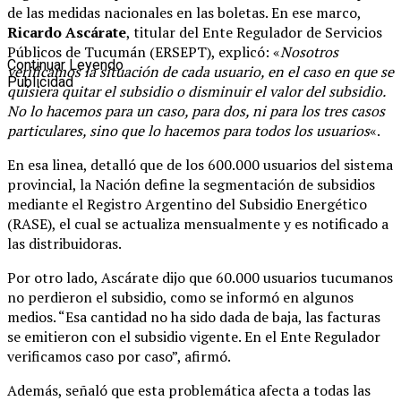
de las medidas nacionales en las boletas. En ese marco,
Ricardo Ascárate
, titular del Ente Regulador de Servicios
Públicos de Tucumán (ERSEPT), explicó: «
Nosotros
Continuar Leyendo
verificamos la situación de cada usuario, en el caso en que se
Publicidad
quisiera quitar el subsidio o disminuir el valor del subsidio.
No lo hacemos para un caso, para dos, ni para los tres casos
particulares, sino que lo hacemos para todos los usuarios
«.
En esa linea, detalló que de los 600.000 usuarios del sistema
provincial, la Nación define la segmentación de subsidios
mediante el Registro Argentino del Subsidio Energético
(RASE), el cual se actualiza mensualmente y es notificado a
las distribuidoras.
Por otro lado, Ascárate dijo que 60.000 usuarios tucumanos
no perdieron el subsidio, como se informó en algunos
medios. “Esa cantidad no ha sido dada de baja, las facturas
se emitieron con el subsidio vigente. En el Ente Regulador
verificamos caso por caso”, afirmó.
Además, señaló que esta problemática afecta a todas las