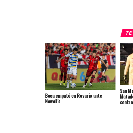
TE 
San Ma
Boca empató en Rosario ante
Matade
Newell’s
contro