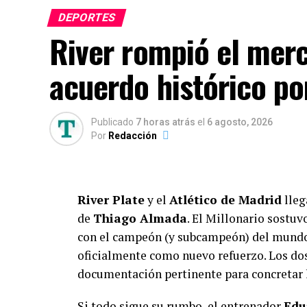
DEPORTES
River rompió el merc
acuerdo histórico p
Publicado
7 horas atrás
el
6 agosto, 2026
Por
Redacción
River Plate
y el
Atlético de Madrid
lleg
de
Thiago Almada
. El Millonario sostu
con el campeón (y subcampeón) del mundo 
oficialmente como nuevo refuerzo. Los do
documentación pertinente para concretar 
Si todo sigue su rumbo, el entrenador
Edu