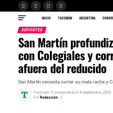
INICIO
TUCUMÁN
ARGENTINA
COWOR
DEPORTES
San Martín profundizó
con Colegiales y cor
afuera del reducido
San Martín necesita cortar su mala racha y 
Publicado
11 meses atrás
el
6 septiembre, 2025
Por
Redacción