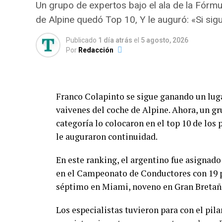
Un grupo de expertos bajo el ala de la Fórmu
La pulseada ganada y un p
de Alpine quedó Top 10, Y le auguró: «Si sigu
En la previa al inicio del reciente Mundial
Publicado
1 día atrás
el
5 agosto, 2026
Por
Redacción
con el entorno de Almada. La postura del j
participación con la Selección Argentina ib
intención original era permanecer en Euro
pelear mano a mano por su pase, fue el Mi
Franco Colapinto se sigue ganando un lugar
cerrar el refuerzo más resonante de los ú
vaivenes del coche de Alpine. Ahora, un 
categoría lo colocaron en el top 10 de los
A falta de detalles para que el traspaso se
le auguraron continuidad.
incorporación
de River. Se sumará a no
Arambarri, Giovanni González, Lucas Beltr
En este ranking, el argentino fue asignado
Andrada y Francisco Ortega.
en el Campeonato de Conductores con 19 p
séptimo en Miami, noveno en Gran Bretaña
Será, además, el quinto campeón del mundo
Gonzalo Montiel, Marcos Acuña y los reci
Los especialistas tuvieron para con el pi
Germán Pezzella, hoy marginado de la con