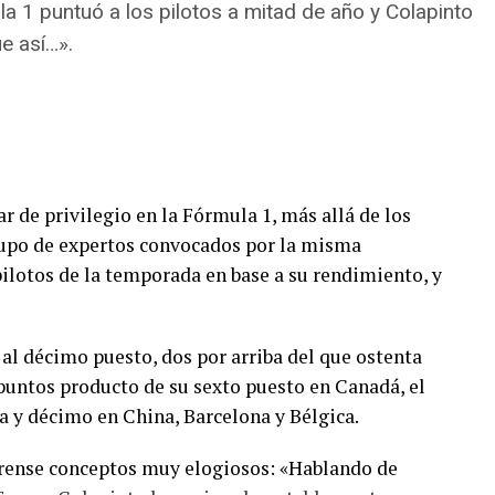
la 1 puntuó a los pilotos a mitad de año y Colapinto
lantel repleto de mundialistas
e así…».
, River ya había establecido los primeros contactos
ugador había sido clara: recién cuando cerrara su
a a tomar una decisión definitiva. Si bien su
pa, y aunque apareció el Flamengo brasileño para
llonario el que ganó la compulsa y está a punto de
 de privilegio en la Fórmula 1, más allá de los
ltimos tiempos.
grupo de expertos convocados por la misma
 pilotos de la temporada en base a su rendimiento, y
 oficialice, Almada se convertirá en la
novena
mbres de jerarquía como Nicolás Otamendi, Mauro
án, Rafael Santos Borré, Ángel Correa, Tobías
 al décimo puesto, dos por arriba del que ostenta
untos producto de su sexto puesto en Canadá, el
 y décimo en China, Barcelona y Bélgica.
 en integrar el actual plantel, uniéndose a
én llegados Otamendi y Correa (excluyendo a
larense conceptos muy elogiosos: «Hablando de
sideración).