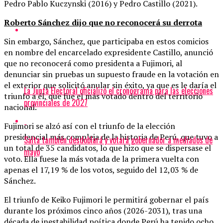
Pedro Pablo Kuczynski (2016) y Pedro Castillo (2021).
Roberto Sánchez dijo que no reconocerá su derrota
Sin embargo, Sánchez, que participaba en estos comicios
en nombre del encarcelado expresidente Castillo, anunció
que no reconocerá como presidenta a Fujimori, al
denunciar sin pruebas un supuesto fraude en la votación en
el exterior que solicitó anular sin éxito, ya que es le daría el
La Junta Electoral oficializó el cronograma para las elecciones
triunfo a él, que fue el más votado dentro del territorio
provinciales de 2027
nacional.
Fujimori se alzó así con el triunfo de la elección
presidencial más compleja de la historia de Perú, que tuvo a
Salta también desdoblará y votará gobernador a mediados de
un total de 35 candidatos, lo que hizo que se dispersase el
mayo
voto. Ella fuese la más votada de la primera vuelta con
apenas el 17,19 % de los votos, seguido del 12,03 % de
Sánchez.
El triunfo de Keiko Fujimori le permitirá gobernar el país
durante los próximos cinco años (2026-2031), tras una
década de inestabilidad poítica donde Perú ha tenido ocho