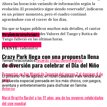
Ahora las horas irán variando de información según la
evolución. El pronóstico sigue siendo reservado”, indicaron
en un primer momento, pero el cuadro continuó
agravándose con el correr de los días.
Sin que se hagan públicos muchos más detalles, el cantor
que fue parte de Grandes Valores del Tango y Botica de
Te podría interesar...
Tango falleció en las últimas horas.
Espectáculos & TV
FUENTE:
radiomitre
Crazy Park llega con una propuesta llena
Temas relacionados:
recardo chiqui pereyra
tango
de diversión para celebrar el Día del Niño
Siguente
Propuestas en San Miguel de Tucumán del viernes 2 al domingo 4 de
El próximo 16 de agosto, el Hotel Catalinas Park tendrá una
enero
propuesta especial pensada en los más chicos, con juegos,
aventura y entretenimiento para disfrutar en familia.
Anterior
Murió Brigitte Bardot a los 91 años, una de las mayores celebridades
del cine mundial