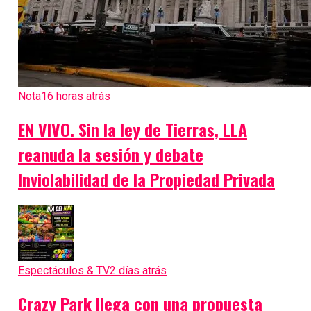
Nota
16 horas atrás
EN VIVO. Sin la ley de Tierras, LLA
reanuda la sesión y debate
Inviolabilidad de la Propiedad Privada
Espectáculos & TV
2 días atrás
Crazy Park llega con una propuesta