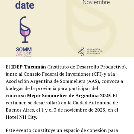
Juane a
El Tributuc
.
De las clases al modelaje
Las clases de funcional las imparte en tres gimnasios,
con grupos heterogéneos integrados por personas que
recién comienzan a estrenar, o que vienen a
rehabilitarse, otras con algún problema psico-físico, a
veces con escoliosis, o con un combo de dificultades
El
IDEP Tucumán
(Instituto de Desarrollo Productivo),
propios de las diferentes edades.
«
El año pasado pude
junto al Consejo Federal de Inversiones (CFI) y a la
realizar un trabajo de acompañante terapéutico y se
Asociación Argentina de Sommeliers (AAS), convoca a
prendió como meta un proyecto a gran escala con un
bodegas de la provincia para participar del
gabinete multifacético con entrenadores, psicólogos,
concurso
Mejor Sommelier de Argentina 2025
. El
médicos, nutricionistas, en donde se entrenará y
certamen se desarrollará en la Ciudad Autónoma de
capacitará para reinsertar al alumno a un club, una
Buenos Aires, el 1 y el 3 de noviembre de 2025, en el
escuela. Habilitándolos de sus dificultades a un grupo
Hotel NH City.
para la tercera edad o recuperándolos a través de
masajes deportivos
«, reseñó.
Este evento constituye un espacio de conexión para