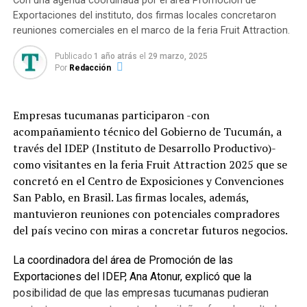
Con una agenda coordinada por el área Promoción de
Sucursales de Panaderías El Mundo
de Promoción de las Exportaciones hasta el 3 de octubre
Las Placidas te trae los regalos hechos con mucho amor
Exportaciones del instituto, dos firmas locales concretaron
de 2025.
para Mamá en su Día
reuniones comerciales en el marco de la feria Fruit Attraction.
Compromiso social: donaciones y apoyo
Esto les permitirá:
comunitario
Publicado
1 año atrás
el
29 marzo, 2025
Por
Redacción
– Dar visibilidad a sus vinos ante sommeliers, prensa
En línea con su misión de contribuir al progreso de la
especializada, restaurantes, hoteles y público
comunidad, Panaderías El Mundo realiza mensualmente
interesado.
Empresas tucumanas participaron -con
donaciones de productos de panadería y pastelería a
acompañamiento técnico del Gobierno de Tucumán, a
comedores y merenderos de distintos barrios de la
– Vincularse con referentes nacionales e
través del IDEP (Instituto de Desarrollo Productivo)-
provincia. Esta acción solidaria —desarrollada en
internacionales del sector vitivinícola.
como visitantes en la feria Fruit Attraction 2025 que se
conjunto con diversas ONG locales— aporta al
concretó en el Centro de Exposiciones y Convenciones
desarrollo social y nutricional de niños y familias en
– Posicionar a Tucumán y a sus bodegas en particular
San Pablo, en Brasil. Las firmas locales, además,
situación de vulnerabilidad.
como productor de vinos de calidad, destacando la
mantuvieron reuniones con potenciales compradores
identidad y la expresión del terruño local.
Modernización y expansión
del país vecino con miras a concretar futuros negocios.
– Acceder a difusión institucional a través de la
Con una visión de largo plazo, la cadena viene
La coordinadora del área de Promoción de las
Asociación Argentina de Sommeliers (AAS) y el IDEP
implementando un plan de
renovación integral de sus
Exportaciones del IDEP, Ana Atonur, explicó que la
que acompañan el evento.
sucursales
, donde se han incorporado espacios más
posibilidad de que las empresas tucumanas pudieran
modernos, accesibles y alineados con el crecimiento de