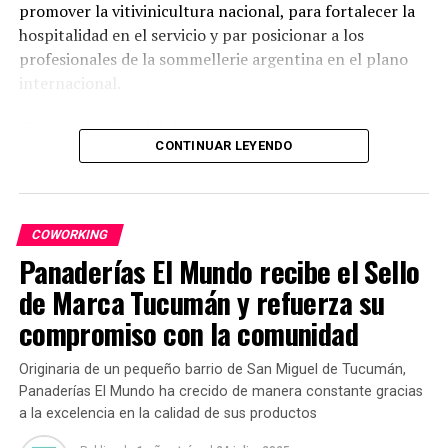
promover la vitivinicultura nacional, para fortalecer la
Juane, hoy
hospitalidad en el servicio y par posicionar a los
entre su
profesionales de la sommellerie argentina en el plano
clases en
internacional.
Priscila Gym
de Laprida
Programa oficial del concurso
al 530, o en
CONTINUAR LEYENDO
los gym de
Sábado 1 de noviembre (cerrado al público)
Méjico 2690
de la
8:00 a 18:00 hs. – Semifinal, competencia cerrada al
Capital, en
COWORKING
público
Fire House
Panaderías El Mundo recibe el Sello
del sector 9
Lunes 3 de noviembre
de Marca Tucumán y refuerza su
de Lomas de
compromiso con la comunidad
12:30 a 14:00 – Masterclass internacional
Tafì y
Overall
15:00 a 16:30 – Masterclass argentina
Originaria de un pequeño barrio de San Miguel de Tucumán,
Center Gym de Mitre 564, también es un
referente del
Panaderías El Mundo ha crecido de manera constante gracias
modelaje
para las marcas como Narciso o In Pro, entre
14:00 a 21:00 – FeriAAS (feria de vinos con stands
a la excelencia en la calidad de sus productos
otras. Además, cuenta con una amplia red de seguidores
provinciales)