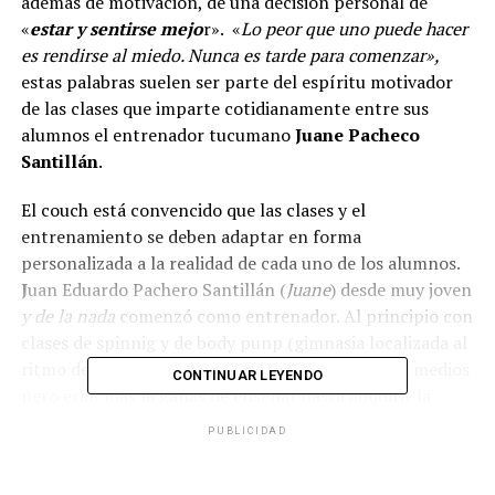
además de motivación, de una decisión personal de
«
estar y sentirse mejo
r». «
Lo peor que uno puede hacer
es rendirse al miedo. Nunca es tarde para comenzar»,
estas palabras suelen ser parte del espíritu motivador
de las clases que imparte cotidianamente entre sus
alumnos el entrenador tucumano
Juane Pacheco
Santillán
.
El couch está convencido que las clases y el
entrenamiento se deben adaptar en forma
personalizada a la realidad de cada uno de los alumnos.
J
uan Eduardo Pachero Santillán (
Juane
) desde muy joven
y de la nada
comenzó como entrenador. Al principio con
clases de spinnig y de body punp (gimnasia localizada al
ritmo de la música). Entonces, contaba con poco medios
CONTINUAR LEYENDO
pero eran más la ganas de enseñar hasta adquirir la
experiencia y completar este ciclo con el título de
PUBLICIDAD
profesor de Educación Física.