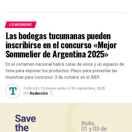
COWORKING
Las bodegas tucumanas pueden
inscribirse en el concurso «Mejor
Sommelier de Argentina 2025»
En el certamen nacional habrá catas de vinos y un espacio de
polifacético, además de ser uno de los entrenadores
feria para exponer los productos. Plazo para presentar las
más conocidos y con mayor experiencia en el medio,
muestras para concurso: 3 de octubre en el IDEP.
practica el modelaje. Fue entrenador en diferentes
Publicado
10 meses atrás
el
30 septiembre, 2025
gimnasios como en el desaparecido salón Apolo. Hoy
Por
Redacción
reparte su experiencia en los gimnasios más
importantes de la provincia.
«
En 2018, me recibí de profesor de Educación Física,
utilice la docencia para aplicar la pedagogía en cada clase
de forma personalizada y en cada grupo
«, comentó