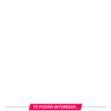
Hoy Juane,
con un
perfil
TE PODRÍA INTERESAR...