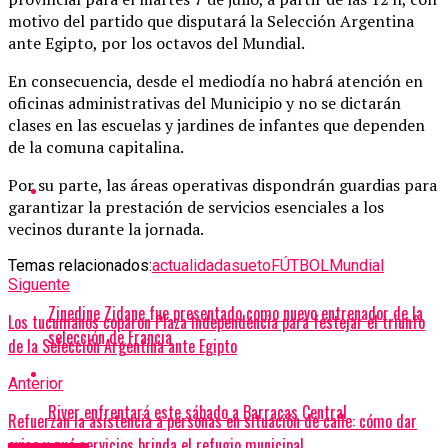
motivo del partido que disputará la Selección Argentina
ante Egipto, por los octavos del Mundial.
En consecuencia, desde el mediodía no habrá atención en
oficinas administrativas del Municipio y no se dictarán
clases en las escuelas y jardines de infantes que dependen
de la comuna capitalina.
Por su parte, las áreas operativas dispondrán guardias para
garantizar la prestación de servicios esenciales a los
vecinos durante la jornada.
Temas relacionados:
actualidad
asueto
FÚTBOL
Mundial
Siguente
Zinedine Zidane fue presentado como nuevo entrenador de la
Los tucumanos coparon Plaza Independencia para festejar el triunfo
selección de Francia
de la Selección Argentina ante Egipto
Anterior
River enfrentará este sábado a Barracas Central
Refuerzan la asistencia a personas en situación de calle: cómo dar
aviso y qué servicios brinda el refugio municipal