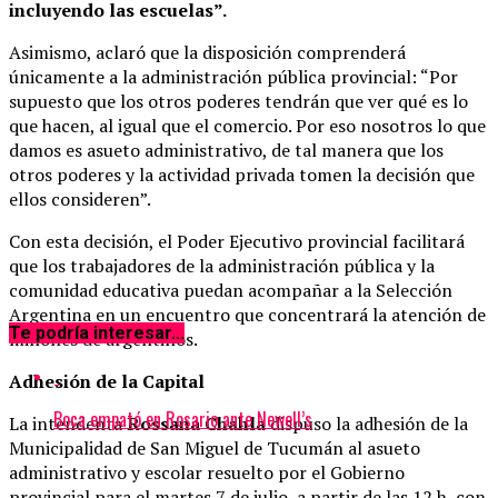
incluyendo las escuelas”.
Asimismo, aclaró que la disposición comprenderá
únicamente a la administración pública provincial: “Por
supuesto que los otros poderes tendrán que ver qué es lo
que hacen, al igual que el comercio. Por eso nosotros lo que
damos es asueto administrativo, de tal manera que los
otros poderes y la actividad privada tomen la decisión que
ellos consideren”.
Con esta decisión, el Poder Ejecutivo provincial facilitará
que los trabajadores de la administración pública y la
comunidad educativa puedan acompañar a la Selección
Argentina en un encuentro que concentrará la atención de
Te podría interesar...
millones de argentinos.
Adhesión de la Capital
Boca empató en Rosario ante Newell’s
La intendenta
Rossana Chahla
dispuso la adhesión de la
Municipalidad de San Miguel de Tucumán al asueto
administrativo y escolar resuelto por el Gobierno
provincial para el martes 7 de julio, a partir de las 12 h, con