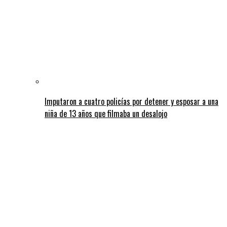
Imputaron a cuatro policías por detener y esposar a una
niña de 13 años que filmaba un desalojo