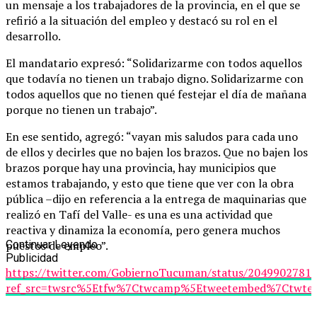
un mensaje a los trabajadores de la provincia, en el que se
refirió a la situación del empleo y destacó su rol en el
desarrollo.
El mandatario expresó: “Solidarizarme con todos aquellos
que todavía no tienen un trabajo digno. Solidarizarme con
todos aquellos que no tienen qué festejar el día de mañana
porque no tienen un trabajo”.
En ese sentido, agregó: “vayan mis saludos para cada uno
de ellos y decirles que no bajen los brazos. Que no bajen los
brazos porque hay una provincia, hay municipios que
estamos trabajando, y esto que tiene que ver con la obra
pública –dijo en referencia a la entrega de maquinarias que
realizó en Tafí del Valle- es una es una actividad que
reactiva y dinamiza la economía, pero genera muchos
puestos de empleo”.
Continuar Leyendo
Publicidad
https://twitter.com/GobiernoTucuman/status/2049902781
ref_src=twsrc%5Etfw%7Ctwcamp%5Etweetembed%7Ctwter