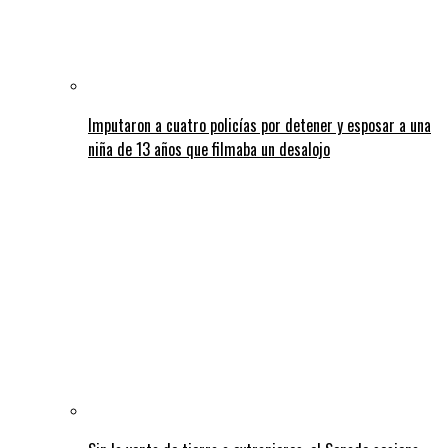
Imputaron a cuatro policías por detener y esposar a una
niña de 13 años que filmaba un desalojo