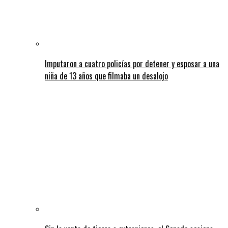
Imputaron a cuatro policías por detener y esposar a una
niña de 13 años que filmaba un desalojo