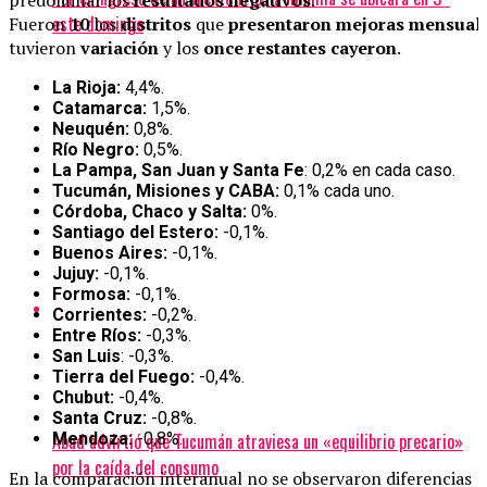
predominar los
resultados
negativos
.
este domingo
Fueron
10
los
distritos
que
presentaron
mejoras
mensual
tuvieron
variación
y los
once
restantes
cayeron
.
La Rioja:
4,4%.
Catamarca:
1,5%.
Neuquén:
0,8%.
Río Negro:
0,5%.
La Pampa, San Juan y Santa Fe
: 0,2% en cada caso.
Tucumán, Misiones y CABA:
0,1% cada uno.
Córdoba, Chaco y Salta:
0%.
Santiago del Estero:
-0,1%.
Buenos Aires:
-0,1%.
Jujuy:
-0,1%.
Formosa:
-0,1%.
Corrientes:
-0,2%.
Entre Ríos:
-0,3%.
San Luis
: -0,3%.
Tierra del Fuego:
-0,4%.
Chubut:
-0,4%.
Santa Cruz:
-0,8%.
Abad advirtió que Tucumán atraviesa un «equilibrio precario»
Mendoza:
-0,8%.
por la caída del consumo
En la comparación interanual no se observaron diferencias