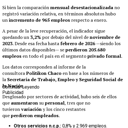
Si bien la comparación
mensual desestacionalizada
no
registró variación relativa, en términos absolutos hubo
un
incremento de 965 empleos
respecto a enero.
A pesar de la leve recuperación, el indicador sigue
quedando un
3,2%
por debajo del nivel de
noviembre de
2023
. Desde esa fecha hasta
febrero de 2026
—siendo los
últimos datos disponibles— se
perdieron 205.680
empleos
en todo el país en el segmento
privado formal
.
Los datos corresponden al informe de la
consultora
Politikon Chaco
en base a los números de
la
Secretaría de Trabajo, Empleo y Seguridad Social de
la Nación
.
Continuar Leyendo
Publicidad
Desglosado por sectores de actividad, hubo seis de ellos
que
aumentaron
su
personal
, tres que no
tuvieron
variación
y los cinco restantes
que
perdieron
empleados
.
Otros servicios n.c.p.:
0,8% y 2.969 empleos.