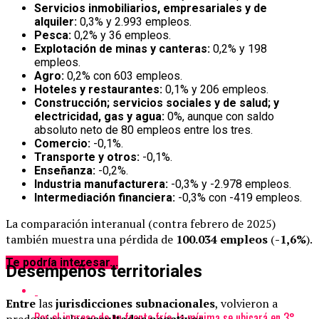
Servicios inmobiliarios, empresariales y de
alquiler:
0,3% y 2.993 empleos.
Pesca:
0,2% y 36 empleos.
Explotación de minas y canteras:
0,2% y 198
empleos.
Agro:
0,2% con 603 empleos.
Hoteles y restaurantes:
0,1% y 206 empleos.
Construcción; servicios sociales y de salud; y
electricidad, gas y agua:
0%, aunque con saldo
absoluto neto de 80 empleos entre los tres.
Comercio:
-0,1%.
Transporte y otros:
-0,1%.
Enseñanza:
-0,2%.
Industria manufacturera:
-0,3% y -2.978 empleos.
Intermediación financiera:
-0,3% con -419 empleos.
La comparación interanual (contra febrero de 2025)
también muestra una pérdida de
100.034 empleos
(
-1,6%
).
Te podría interesar...
Desempeños territoriales
Entre
las
jurisdicciones
subnacionales
, volvieron a
Por el ingreso de un frente frío, la mínima se ubicará en 3°