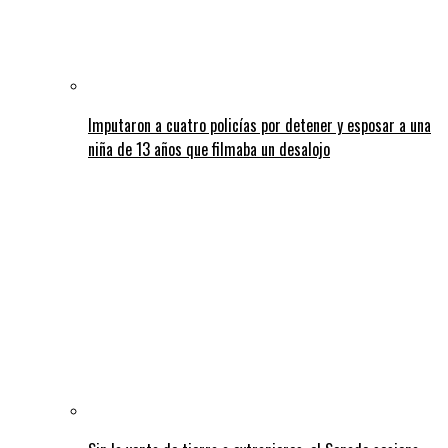
Imputaron a cuatro policías por detener y esposar a una
niña de 13 años que filmaba un desalojo