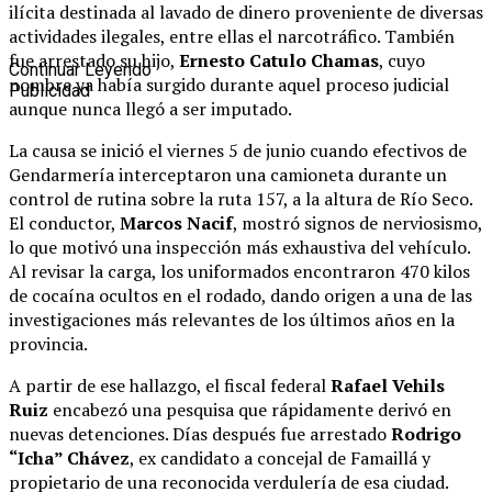
ilícita destinada al lavado de dinero proveniente de diversas
actividades ilegales, entre ellas el narcotráfico. También
fue arrestado su hijo,
Ernesto Catulo Chamas
, cuyo
Continuar Leyendo
nombre ya había surgido durante aquel proceso judicial
Publicidad
aunque nunca llegó a ser imputado.
La causa se inició el viernes 5 de junio cuando efectivos de
Gendarmería interceptaron una camioneta durante un
control de rutina sobre la ruta 157, a la altura de Río Seco.
El conductor,
Marcos Nacif
, mostró signos de nerviosismo,
lo que motivó una inspección más exhaustiva del vehículo.
Al revisar la carga, los uniformados encontraron 470 kilos
de cocaína ocultos en el rodado, dando origen a una de las
investigaciones más relevantes de los últimos años en la
provincia.
A partir de ese hallazgo, el fiscal federal
Rafael Vehils
Ruiz
encabezó una pesquisa que rápidamente derivó en
nuevas detenciones. Días después fue arrestado
Rodrigo
“Icha” Chávez
, ex candidato a concejal de Famaillá y
propietario de una reconocida verdulería de esa ciudad.