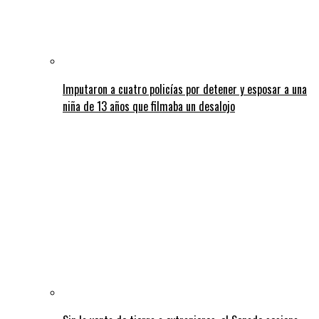
Imputaron a cuatro policías por detener y esposar a una
niña de 13 años que filmaba un desalojo