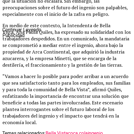
que la situación no escalara. Sin embargo, las
preocupaciones sobre el futuro del ingenio son palpables,
especialmente con el inicio de la zafra en peligro.
En medio de este contexto, la Intendenta de Bella
Continuar Leyendo
Vista, Ana Paula Quiles, ha expresado su solidaridad con los
Publicidad
trabajadores despedidos. En un comunicado, la mandataria
se comprometió a mediar entre el ingenio, ahora bajo la
propiedad de Arca Continental, que adquirió la industria
azucarera, y la empresa Minetti, que se encarga de la
destilería, el fraccionamiento y la gestión de las tierras.
“Vamos a hacer lo posible para poder arribar a un acuerdo
que sea satisfactorio tanto para los empleados, sus familias
y para toda la comunidad de Bella Vista”, afirmó Quiles,
enfatizando la importancia de encontrar una solución que
beneficie a todas las partes involucradas. Este escenario
plantea interrogantes sobre el futuro laboral de los
trabajadores del ingenio y el impacto que tendrá en la
economía local.
Temas relacionados:
Bella Vista
coca cola
ingenio