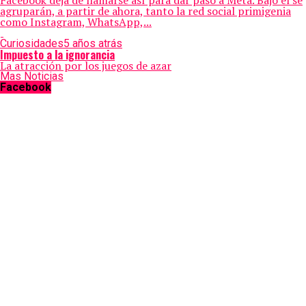
Facebook deja de llamarse así para dar paso a Meta. Bajo él se
agruparán, a partir de ahora, tanto la red social primigenia
como Instagram, WhatsApp,...
Curiosidades
5 años atrás
Impuesto a la ignorancia
La atracción por los juegos de azar
Mas Noticias
Facebook