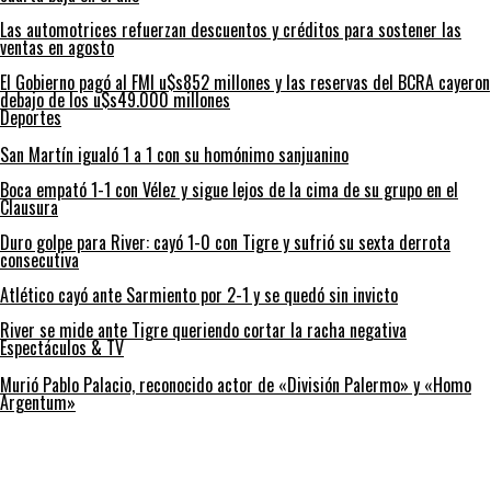
Las automotrices refuerzan descuentos y créditos para sostener las
ventas en agosto
El Gobierno pagó al FMI u$s852 millones y las reservas del BCRA cayeron
debajo de los u$s49.000 millones
Deportes
San Martín igualó 1 a 1 con su homónimo sanjuanino
Boca empató 1-1 con Vélez y sigue lejos de la cima de su grupo en el
Clausura
Duro golpe para River: cayó 1-0 con Tigre y sufrió su sexta derrota
consecutiva
Atlético cayó ante Sarmiento por 2-1 y se quedó sin invicto
River se mide ante Tigre queriendo cortar la racha negativa
Espectáculos & TV
Murió Pablo Palacio, reconocido actor de «División Palermo» y «Homo
Argentum»