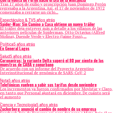
Con la vuelta de Perón nació el Día de la Militancia
Tras 17 años de exilio y proscripción Juan Domingo Perón
regresaba a la Argentina. Así, el 17 de noviembre de 1972
comenzaba a cerrarse un ciclo...
Espectáculos & TV
5 años atrás
Spider-Man: Sin Camino a Casa obtiene un nuevo tráiler
El tráiler deja entrever más a detalle a los villanos de las
anteriores películas de Spiderman, Otto Octavius (Alfred
Molina), Duende Verde y Electro (Jaime Foxx),...
Política
5 años atrás
En General Lagos
Salud
5 años atrás
Coronavirus: la variante Delta superó el 80 por ciento de las
muestras de CABA y conurbano
De acuerdo con un informe del Proyecto Argentino
Interinstitucional de genómica de SARS-CoV-2
Nota
5 años atrás
Telefónicas vuelven a subir sus tarifas desde noviembre
Los incrementos ya fueron confirmados por Movistar y Claro,
en tanto que Personal ajustará en diciembre. De cuánto será
el aumento
Ciencia y Tecnología
5 años atrás
Zuckerberg anunció el cambio de nombre de su empresa