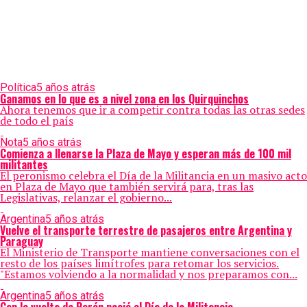
Política
5 años atrás
Ganamos en lo que es a nivel zona en los Quirquinchos
Ahora tenemos que ir a competir contra todas las otras sedes
de todo el país
Nota
5 años atrás
Comienza a llenarse la Plaza de Mayo y esperan más de 100 mil
militantes
El peronismo celebra el Día de la Militancia en un masivo acto
en Plaza de Mayo que también servirá para, tras las
Legislativas, relanzar el gobierno...
Argentina
5 años atrás
Vuelve el transporte terrestre de pasajeros entre Argentina y
Paraguay
El Ministerio de Transporte mantiene conversaciones con el
resto de los países limítrofes para retomar los servicios.
"Estamos volviendo a la normalidad y nos preparamos con...
Argentina
5 años atrás