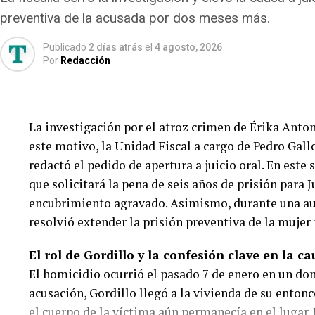
y escapó del lugar
.
preventiva de la acusada por dos meses más.
«Mi hija volvía a casa con el novio cuando vino una
Publicado
2 días atrás
el
4 agosto, 2026
siguió de largo. Nunca frenó», había contado
Romin
Por
Redacción
Como consecuencia del impacto, la joven sufrió
gr
Padilla con una severa lesión en la pierna izquierd
compromiso renal. Con el paso de las horas su cuad
La investigación por el atroz crimen de Érika Anton
y lesiones pulmonares, por lo que debió ser intuba
este motivo, la Unidad Fiscal a cargo de Pedro Gallo
redactó el pedido de apertura a juicio oral. En este
En las últimas horas, sin embargo, la familia recib
que solicitará la pena de seis años de prisión para J
informaron los médicos,
la paciente comenzó a 
encubrimiento agravado. Asimismo, durante una audi
Incluso logró responder mediante movimientos de
resolvió extender la prisión preventiva de la mujer
terapia intensiva y no puede respirar por sus propi
El rol de Gordillo y la confesión clave en la ca
Mientras tanto,
Ángel Nahuel Álvarez
, el joven 
El homicidio ocurrió el pasado 7 de enero en un do
sufrió heridas de menor consideración y solo neces
acusación, Gordillo llegó a la vivienda de su entonc
el cuerpo de la víctima aún permanecía en el lugar. 