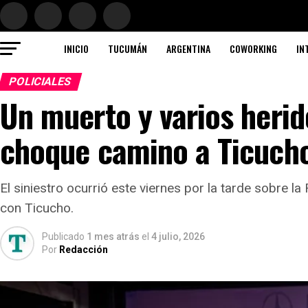
INICIO
TUCUMÁN
ARGENTINA
COWORKING
IN
POLICIALES
Un muerto y varios herid
choque camino a Ticucho
El siniestro ocurrió este viernes por la tarde sobre l
con Ticucho.
Publicado
1 mes atrás
el
4 julio, 2026
Por
Redacción