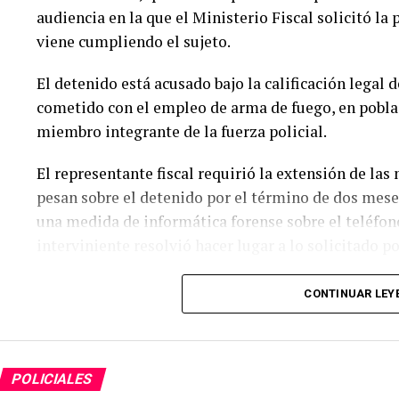
audiencia en la que el Ministerio Fiscal solicitó la
viene cumpliendo el sujeto.
El detenido está acusado bajo la calificación legal
cometido con el empleo de arma de fuego, en poblad
miembro integrante de la fuerza policial.
El representante fiscal requirió la extensión de las
pesan sobre el detenido por el término de dos mese
una medida de informática forense sobre el teléfono 
interviniente resolvió hacer lugar a lo solicitado po
El hecho
CONTINUAR LEY
El 26 de enero de 2026, entre horas 5:00 y 5:30 apr
es empleado policial de la provincia de Tucumán co
(Grupo de Especialistas en Acciones Motorizadas), j
POLICIALES