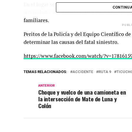
En el lugar se confirmó la muerte de uno de lo
CONTINUA
autoridades no difundieron su identidad, ya q
familiares.
PUBL
Peritos de la Policía y del Equipo Científico d
determinar las causas del fatal siniestro.
https://www.facebook.com/watch/?v=1781615
TEMAS RELACIONADOS:
ACCIDENTE
RUTA 9
TICUCH
ANTERIOR
Choque y vuelco de una camioneta en
la intersección de Mate de Luna y
Colón