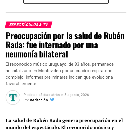
La propuesta para el próximo
16 de agosto
es, con una
duración de una hora y media de juego y diversión, con
un valor de
$25.000
por persona. Para reservar el lugar
ESPECTÁCULOS & TV
se solicita una seña de
$5.000
.
Preocupación por la salud de Rubén
De esta manera, Crazy Park se presenta como una
Rada: fue internado por una
opción diferente para festejar el Día del Niño,
neumonía bilateral
combinando actividad física, aventura y
entretenimiento en un mismo espacio.
El reconocido músico uruguayo, de 83 años, permanece
hospitalizado en Montevideo por un cuadro respiratorio
La propuesta de diversión asegurada es para este 16 de
complejo. Informes preliminares indican que evoluciona
agosto en el Hotel Catalinas Park, donde los
favorablemente.
protagonistas serán los más chicos.
Publicado
3 días atrás
el
5 agosto, 2026
Por
Redacción
La salud de Rubén Rada genera preocupación en el
mundo del espectáculo. El reconocido músico y