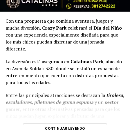
Con una propuesta que combina aventura, juegos y
mucha diversión,
Crazy Park
celebrará el
Día del Niño
con una experiencia especialmente diseñada para que
los más chicos puedan disfrutar de una jornada
diferente.
La diversión está asegurada en
Catalinas Park
, ubicado
en Avenida Soldati 380, donde se instaló un espacio de
entretenimiento que cuenta con distintas propuestas
para todas las edades.
Entre las principales atracciones se destacan la
tirolesa,
escaladores, piletones de goma espuma
y un
sector
gamer
, entre otras alternativas pensadas para que los
niños puedan jugar, explorar y disfrutar de una
experiencia cargada de adrenalina y entretenimiento.
CONTINUAR LEYENDO