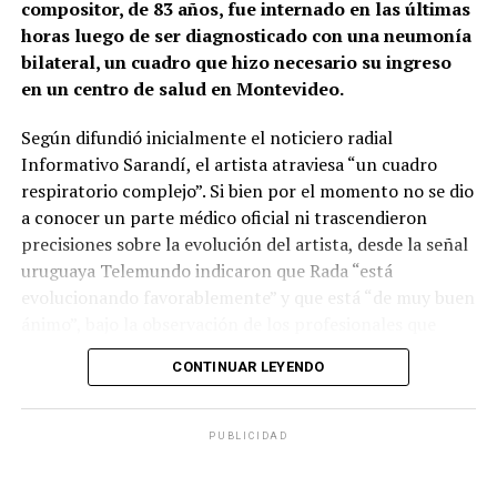
compositor, de 83 años, fue internado en las últimas
horas luego de ser diagnosticado con una neumonía
bilateral, un cuadro que hizo necesario su ingreso
en un centro de salud en Montevideo.
Según difundió inicialmente el noticiero radial
Informativo Sarandí, el artista atraviesa “un cuadro
respiratorio complejo”. Si bien por el momento no se dio
a conocer un parte médico oficial ni trascendieron
precisiones sobre la evolución del artista, desde la señal
uruguaya Telemundo indicaron que Rada “está
evolucionando favorablemente” y que está “de muy buen
ánimo”, bajo la observación de los profesionales que
siguen de cerca su estado.
CONTINUAR LEYENDO
La noticia provocó inquietud entre sus seguidores y
dentro del ambiente artístico rioplatense. A pesar de su
PUBLICIDAD
edad y de algunos antecedentes de salud, el “Negro
Rada” se mantiene plenamente activo y con numerosos