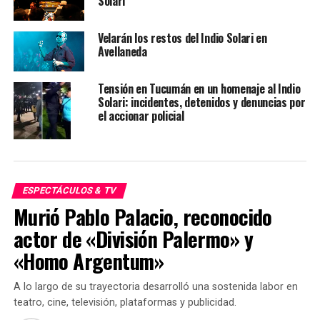
Solari
hasta el final.
Velarán los restos del Indio Solari en
Avellaneda
TEMAS RELACIONADOS:
DESPEDIDA
INDIO SOLARI
REDONDITOS
Tensión en Tucumán en un homenaje al Indio
SIGUENTE
Solari: incidentes, detenidos y denuncias por
Murió Anne Schedeen, la actriz que interpretó a la
el accionar policial
madre de la familia Tanner en la serie Alf
ANTERIOR
Masiva movilización para despedir al Indio Solari
ESPECTÁCULOS & TV
Murió Pablo Palacio, reconocido
actor de «División Palermo» y
«Homo Argentum»
A lo largo de su trayectoria desarrolló una sostenida labor en
teatro, cine, televisión, plataformas y publicidad.