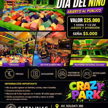
participaciones en
Homo Argentum, El clan, El
ciudadano ilustre, El Potro, lo mejor del amor, El
sonido de los tulipanes, Al acecho, El cadáver
insepulto, Elena sabe, La invitada, Goyo, Póngale la
firma y Un paraíso para los malditos
, sumado a los
cortometrajes
Y líbranos del mal
,
El pozo
y
El sueño
de Horacio
.
Además de su trabajo como actor, participó en
campañas publicitarias para distintas marcas
reconocidas.
Familiares, amigos y colegas
lo
despidieron con afecto y destacaron su profesionalismo,
compromiso y entrega a lo largo de una carrera que dejó
una huella en el espectáculo argentino.