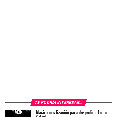
de la ceremonia sin inconvenientes.
Tras el ingreso de los últimos seguidores, la familia del
artista decidió dar por finalizada la despedida pública.
De esta manera concluyó una jornada histórica marcada
por la emoción, los homenajes espontáneos y las
muestras de afecto hacia una de las figuras más
influyentes de la música argentina.
La muerte del Indio Solari, ocurrida a los 77 años,
provocó una profunda conmoción en todo el país y
movilizó a varias generaciones de fanáticos que
encontraron en sus canciones una referencia cultural y
emocional durante décadas.
Las imágenes de la multitud, las banderas, los cánticos y
las largas horas de espera reflejaron la dimensión del
TE PODRÍA INTERESAR...
fenómeno que construyó el músico a lo largo de su
carrera y el fuerte vínculo que mantuvo con su público
Masiva movilización para despedir al Indio