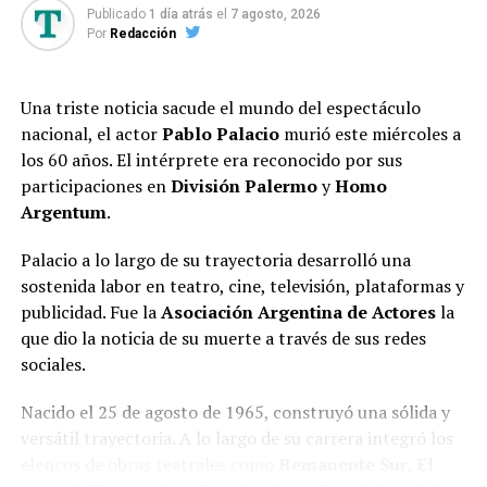
Publicado
1 día atrás
el
7 agosto, 2026
Por
Redacción
Una triste noticia sacude el mundo del espectáculo
nacional, el actor
Pablo Palacio
murió este miércoles a
los 60 años. El intérprete era reconocido por sus
participaciones en
División Palermo
y
Homo
Argentum
.
Palacio a lo largo de su trayectoria desarrolló una
sostenida labor en teatro, cine, televisión, plataformas y
publicidad. Fue la
Asociación Argentina de Actores
la
que dio la noticia de su muerte a través de sus redes
sociales.
Nacido el 25 de agosto de 1965, construyó una sólida y
versátil trayectoria. A lo largo de su carrera integró los
elencos de obras teatrales como
Remanente Sur
,
El