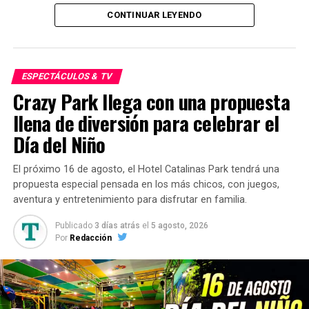
viaje de Discepolito
,
Guarda abajo
,
La palabra del
CONTINUAR LEYENDO
Señor
,
Maquillaje
,
El encargo
y
No tenés códigos
,
entre otras producciones.
En televisión y plataformas participó en numerosas
ESPECTÁCULOS & TV
ficciones de gran repercusión. Entre sus trabajos más
Crazy Park llega con una propuesta
destacados se encuentran
División
Palermo
,
Cromañón
,
Nada
,
Monzón
,
Atrapa a un
llena de diversión para celebrar el
ladrón
,
Edha
,
El lobista
,
Privier
,
Jardín de
Día del Niño
bronce
,
Cartoneros
,
Señores papis
y
Las Estrellas
.
El próximo 16 de agosto, el Hotel Catalinas Park tendrá una
La trayectoria de Pablo Palacio
propuesta especial pensada en los más chicos, con juegos,
aventura y entretenimiento para disfrutar en familia.
Gracias a sus interpretaciones,
Pablo Palacio
se
Publicado
3 días atrás
el
5 agosto, 2026
convirtió en un rostro habitual de la ficción argentina,
Por
Redacción
aportando su talento a producciones de distintos
géneros y estilos.
En el cine también desarrolló una destacada carrera con