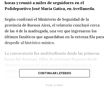
horas y reunió a miles de seguidores en el
Polideportivo José María Gatica, en Avellaneda.
Según confirmó el Ministerio de Seguridad de la
provincia de Buenos Aires, el velatorio concluyó cerca
de las 4 de la madrugada, una vez que ingresaron los
últimos fanáticos que aguardaban en la extensa fila para
despedir al histórico músico.
La convocatoria fue multitudinaria desde las primeras
horas del domingo. Miles de personas llegaron desde
distintos puntos del país para rendir homenaje al
exlíder de Patricio Rey y sus Redonditos de Ricota,
CONTINUAR LEYENDO
generando largas filas que se extendieron por varios
kilómetros alrededor del predio.
PUBLICIDAD
Ante la masiva concurrencia, las autoridades
desplegaron un importante operativo de seguridad y
ordenamiento del tránsito para garantizar el desarrollo