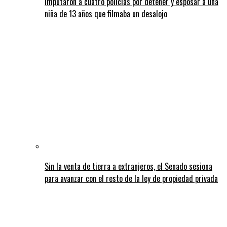
Imputaron a cuatro policías por detener y esposar a una
niña de 13 años que filmaba un desalojo
Sin la venta de tierra a extranjeros, el Senado sesiona
para avanzar con el resto de la ley de propiedad privada