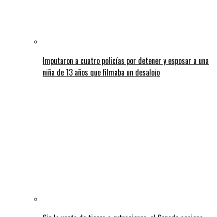
Imputaron a cuatro policías por detener y esposar a una
niña de 13 años que filmaba un desalojo