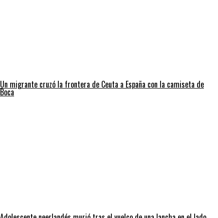
Un migrante cruzó la frontera de Ceuta a España con la camiseta de
Boca
Adolescente neerlandés murió tras el vuelco de una lancha en el lado