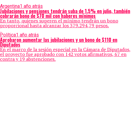
Argentina
1 año atrás
Jubilaciones y pensiones tendrán suba de 1,5% en julio, también
cobrarán bono de $70 mil con haberes mínimos
En tanto, quienes superen el mínimo tendrán un bono
proporcional hasta alcanzar los 379.294,79 pesos.
Política
1 año atrás
Aprobaron aumentar las jubilaciones y un bono de $110 en
Diputados
En el marco de la sesión especial en la Cámara de Diputados,
el proyecto fue aprobado con 142 votos afirmativos, 67 en
contra y 19 abstenciones.