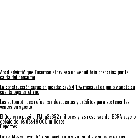
Abad advirtió que Tucumán atraviesa un «equilibrio precario» por la
caída del consumo
La construcción sigue en picada: cayó 4,1% mensual en junio y anoto su
cuarta baja en el año
Las automotrices refuerzan descuentos y créditos para sostener las
ventas en agosto
El Gobierno pagó al FMI u$s852 millones y las reservas del BCRA cayeron
debajo de los u$s49.000 millones
Deportes
Lionel Messi despidió a su papá junto a su familia y amigos en una