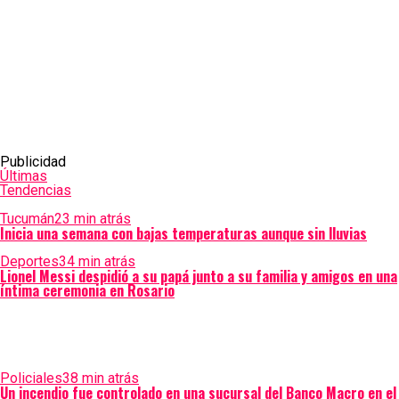
Publicidad
Últimas
Tendencias
Tucumán
23 min atrás
Inicia una semana con bajas temperaturas aunque sin lluvias
Deportes
34 min atrás
Lionel Messi despidió a su papá junto a su familia y amigos en una
íntima ceremonia en Rosario
Policiales
38 min atrás
Un incendio fue controlado en una sucursal del Banco Macro en el