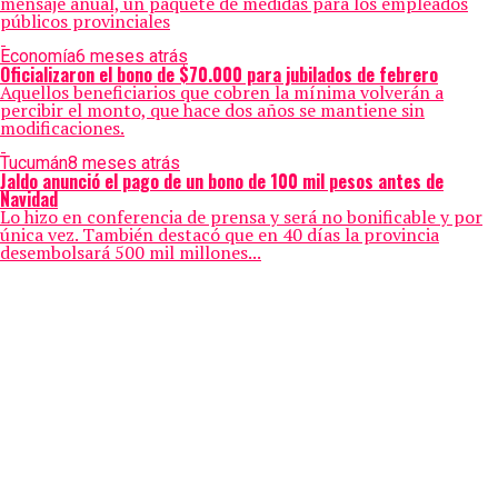
mensaje anual, un paquete de medidas para los empleados
públicos provinciales
Economía
6 meses atrás
Oficializaron el bono de $70.000 para jubilados de febrero
Aquellos beneficiarios que cobren la mínima volverán a
percibir el monto, que hace dos años se mantiene sin
modificaciones.
Tucumán
8 meses atrás
Jaldo anunció el pago de un bono de 100 mil pesos antes de
Navidad
Lo hizo en conferencia de prensa y será no bonificable y por
única vez. También destacó que en 40 días la provincia
desembolsará 500 mil millones...