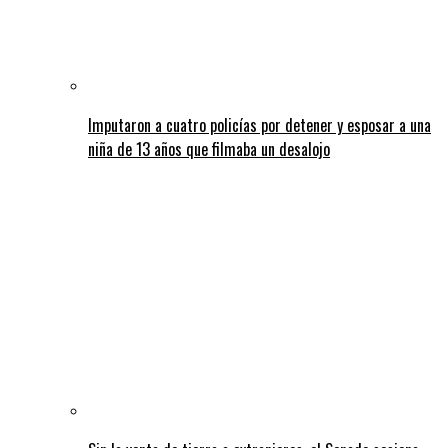
Imputaron a cuatro policías por detener y esposar a una
niña de 13 años que filmaba un desalojo