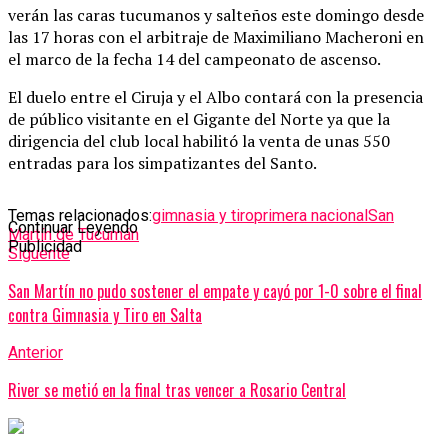
verán las caras tucumanos y salteños este domingo desde
las 17 horas con el arbitraje de Maximiliano Macheroni en
el marco de la fecha 14 del campeonato de ascenso.
El duelo entre el Ciruja y el Albo contará con la presencia
de público visitante en el Gigante del Norte ya que la
dirigencia del club local habilitó la venta de unas 550
entradas para los simpatizantes del Santo.
Temas relacionados:
gimnasia y tiro
primera nacional
San
Continuar Leyendo
Martín de Tucumán
Publicidad
Siguente
San Martín no pudo sostener el empate y cayó por 1-0 sobre el final
contra Gimnasia y Tiro en Salta
Anterior
River se metió en la final tras vencer a Rosario Central