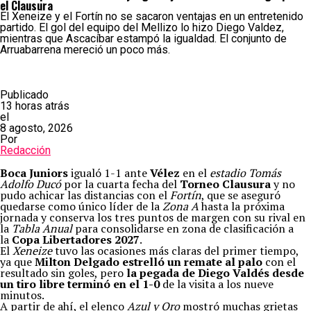
el Clausura
El Xeneize y el Fortín no se sacaron ventajas en un entretenido
partido. El gol del equipo del Mellizo lo hizo Diego Valdez,
mientras que Ascacíbar estampó la igualdad. El conjunto de
Arruabarrena mereció un poco más.
Publicado
13 horas atrás
el
8 agosto, 2026
Por
Redacción
Boca Juniors
igualó 1-1 ante
Vélez
en el
estadio Tomás
Adolfo Ducó
por la cuarta fecha del
Torneo Clausura
y no
pudo achicar las distancias con el
Fortín
, que se aseguró
quedarse como único líder de la
Zona A
hasta la próxima
jornada y conserva los tres puntos de margen con su rival en
la
Tabla Anual
para consolidarse
en zona de clasificación a
la
Copa Libertadores 2027
.
El
Xeneize
tuvo las ocasiones más claras del primer tiempo,
ya que
Milton Delgado estrelló un remate al palo
con el
resultado sin goles, pero
la pegada de Diego Valdés desde
un tiro libre terminó en el 1-0
de la visita a los nueve
minutos.
A partir de ahí, el elenco
Azul y Oro
mostró muchas grietas