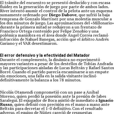
El trámite del encuentro se presentó deslucido y con escasa
fluidez en la generación de juego por parte de ambos lados.
River intentó asumir el control de la pelota ante un esquema
sumamente ordenado por
Diego Dabove
, que sufrió la baja
temprana de Gonzalo Martínez por una molestia muscular a
los dos minutos de juego. Las aproximaciones del «Millonario»
durante la primera mitad se redujeron a un frentazo de
Francisco Ortega contenido por Felipe Zenobio y una
polémica maniobra en el área donde Ángel Correa reclamó
infracción de Nahuel Banegas, acción que el árbitro Andrés
Gariano y el VAR desestimaron.
El error defensivo y la efectividad del Matador
Durante el complemento, la dinámica no experimentó
mayores variantes a pesar de los destellos de Tobías Andrada
y las participaciones aisladas de Lucas Beltrán y Rafael Santos
Borré. Cuando el partido parecía encaminarse a un empate
sin emociones, una falla en la salida visitante inclinó
definitivamente la balanza a los 78 minutos.
Nicolás Otamendi comprometió con un pase a Aníbal
Moreno, quien perdió la posesión ante la presión de Jabes
Saralegui. El exjugador de Boca asistió de inmediato a
Ignacio
Russo
, quien definió con precisión en el mano a mano ante
Beltrán para decretar el 1-0 definitivo. Con el resultado
adverso, el equipo de Núñez careció de respuestas