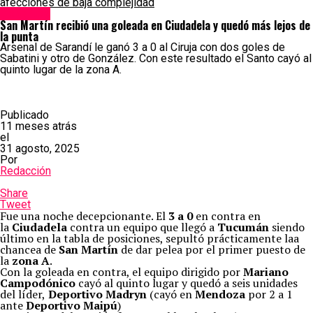
afecciones de baja complejidad
Deportes
San Martín recibió una goleada en Ciudadela y quedó más lejos de
la punta
Arsenal de Sarandí le ganó 3 a 0 al Ciruja con dos goles de
Sabatini y otro de González. Con este resultado el Santo cayó al
quinto lugar de la zona A.
Publicado
11 meses atrás
el
31 agosto, 2025
Por
Redacción
Share
Tweet
Fue una noche decepcionante. El
3 a 0
en contra en
la
Ciudadela
contra un equipo que llegó a
Tucumán
siendo
último en la tabla de posiciones, sepultó prácticamente laa
chancea de
San Martín
de dar pelea por el primer puesto de
la
zona A
.
Con la goleada en contra, el equipo dirigido por
Mariano
Campodónico
cayó al quinto lugar y quedó a seis unidades
del líder,
Deportivo Madryn
(cayó en
Mendoza
por 2 a 1
ante
Deportivo Maipú
)