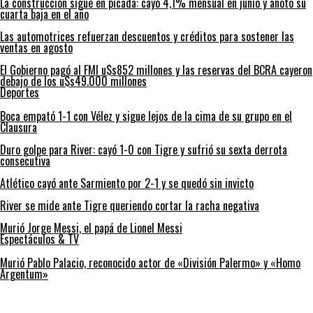
La construcción sigue en picada: cayó 4,1% mensual en junio y anoto su
cuarta baja en el año
Las automotrices refuerzan descuentos y créditos para sostener las
ventas en agosto
El Gobierno pagó al FMI u$s852 millones y las reservas del BCRA cayeron
debajo de los u$s49.000 millones
Deportes
Boca empató 1-1 con Vélez y sigue lejos de la cima de su grupo en el
Clausura
Duro golpe para River: cayó 1-0 con Tigre y sufrió su sexta derrota
consecutiva
Atlético cayó ante Sarmiento por 2-1 y se quedó sin invicto
River se mide ante Tigre queriendo cortar la racha negativa
Murió Jorge Messi, el papá de Lionel Messi
Espectáculos & TV
Murió Pablo Palacio, reconocido actor de «División Palermo» y «Homo
Argentum»