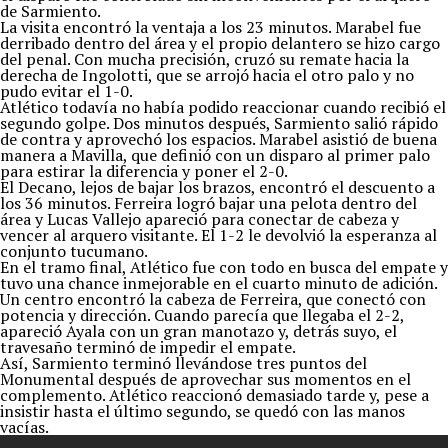
de Sarmiento.
La visita encontró la ventaja a los 23 minutos. Marabel fue
derribado dentro del área y el propio delantero se hizo cargo
del penal. Con mucha precisión, cruzó su remate hacia la
derecha de Ingolotti, que se arrojó hacia el otro palo y no
pudo evitar el 1-0.
Atlético todavía no había podido reaccionar cuando recibió el
segundo golpe. Dos minutos después, Sarmiento salió rápido
de contra y aprovechó los espacios. Marabel asistió de buena
manera a Mavilla, que definió con un disparo al primer palo
para estirar la diferencia y poner el 2-0.
El Decano, lejos de bajar los brazos, encontró el descuento a
los 36 minutos. Ferreira logró bajar una pelota dentro del
área y Lucas Vallejo apareció para conectar de cabeza y
vencer al arquero visitante. El 1-2 le devolvió la esperanza al
conjunto tucumano.
En el tramo final, Atlético fue con todo en busca del empate y
tuvo una chance inmejorable en el cuarto minuto de adición.
Un centro encontró la cabeza de Ferreira, que conectó con
potencia y dirección. Cuando parecía que llegaba el 2-2,
apareció Ayala con un gran manotazo y, detrás suyo, el
travesaño terminó de impedir el empate.
Así, Sarmiento terminó llevándose tres puntos del
Monumental después de aprovechar sus momentos en el
complemento. Atlético reaccionó demasiado tarde y, pese a
insistir hasta el último segundo, se quedó con las manos
vacías.