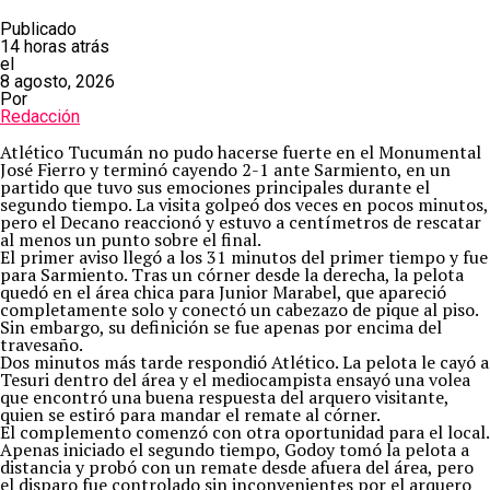
Publicado
14 horas atrás
el
8 agosto, 2026
Por
Redacción
Atlético Tucumán no pudo hacerse fuerte en el Monumental
José Fierro y terminó cayendo 2-1 ante Sarmiento, en un
partido que tuvo sus emociones principales durante el
segundo tiempo. La visita golpeó dos veces en pocos minutos,
pero el Decano reaccionó y estuvo a centímetros de rescatar
al menos un punto sobre el final.
El primer aviso llegó a los 31 minutos del primer tiempo y fue
para Sarmiento. Tras un córner desde la derecha, la pelota
quedó en el área chica para Junior Marabel, que apareció
completamente solo y conectó un cabezazo de pique al piso.
Sin embargo, su definición se fue apenas por encima del
travesaño.
Dos minutos más tarde respondió Atlético. La pelota le cayó a
Tesuri dentro del área y el mediocampista ensayó una volea
que encontró una buena respuesta del arquero visitante,
quien se estiró para mandar el remate al córner.
El complemento comenzó con otra oportunidad para el local.
Apenas iniciado el segundo tiempo, Godoy tomó la pelota a
distancia y probó con un remate desde afuera del área, pero
el disparo fue controlado sin inconvenientes por el arquero