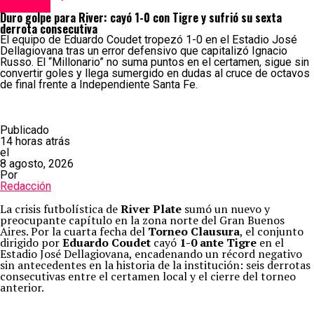
Deportes
Duro golpe para River: cayó 1-0 con Tigre y sufrió su sexta
derrota consecutiva
El equipo de Eduardo Coudet tropezó 1-0 en el Estadio José
Dellagiovana tras un error defensivo que capitalizó Ignacio
Russo. El “Millonario” no suma puntos en el certamen, sigue sin
convertir goles y llega sumergido en dudas al cruce de octavos
de final frente a Independiente Santa Fe.
Publicado
14 horas atrás
el
8 agosto, 2026
Por
Redacción
La crisis futbolística de
River Plate
sumó un nuevo y
preocupante capítulo en la zona norte del Gran Buenos
Aires. Por la cuarta fecha del
Torneo Clausura
, el conjunto
dirigido por
Eduardo Coudet
cayó
1-0 ante Tigre
en el
Estadio José Dellagiovana, encadenando un récord negativo
sin antecedentes en la historia de la institución: seis derrotas
consecutivas entre el certamen local y el cierre del torneo
anterior.