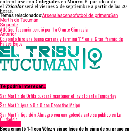
enfrentarse con
Colegiales
en
Munro
. El partido ante
el
Tricolor
será el viernes 5 de septiembre a partir de las 20
horas.
Temas relacionados:
Arsenal
ascenso
futbol de primera
San
Martín de Tucumán
Siguente
Atlético Tucumán perdió por 1 a 0 ante Gimnasia
Anterior
Colapinto hizo una buena carrera y terminó 11° en el Gran Premio de
Países Bajos
Te podría interesar...
San Martín de Orfila buscará mantener el invicto ante Temperley
San Martín igualó 0 a 0 con Deportivo Maipú
San Martín liquidó a Almagro con una goleada ante su público en La
Ciudadela
Deportes
Boca empató 1-1 con Vélez y sigue lejos de la cima de su grupo en