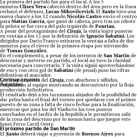
La primera del partido fue para el local. A los 5
minutos
Ulises Vera
cabeceó dentro del área pero en la línea
rechazó el defensor,
Lucas Mihovilcevich
. El
Santo
tuvo una
nueva chance a los 12 cuando
Nicolás Castro
envío el centro
para
Matías García
, que ganó de cabeza, pero tras un rebote
la pelota se fue cerca del palo izquierdo de
Pourtau
.
A pesar del protagonismo del
Ciruja
, la visita logró ponerse
en ventaja a los 15 por la definición de
Ignacio Sabatini
. Los
dirigidos por Darío Franco estiraron la ventaja a falta de dos
minutos para el cierre de la primera etapa por intermedio
de
Tomas González
.
En el complemento, a pesar de los intentos de
San Martín
de
descontar y meterse en partido, el local no tuvo la claridad
necesaria para concretarlo. Y la visita siguió aprovechándose
de eso y con otro gol de
Sabatini
(de penal) puso las cifras
definitivas al marcador.
Los simpatizantes del
Ciruja,
con abucheos y silbidos,
Continuar Leyendo
despidieron al equipo mostrando su descontento por la floja
Publicidad
producción futbolística.
El resultado dejó a los tucumanos alejados de la posibilidad de
dar pelea hasta el final del torneo por quedarse con el primer
puesto de su zona a falta de cinco fechas para la finalización,
mientras que para los del Viaducto los tres puntos
cosechados en el Jardín de la República le permitieron salir
de la zona del descenso por lo menos hasta que juegue este
lunes Ferro Carril Oeste.
El próximo partido de San Martín
El
Santo
deberá viajar a provincia de
Buenos Aires
para