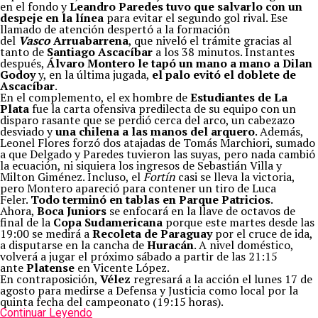
en el fondo y
Leandro Paredes tuvo que salvarlo con un
despeje en la línea
para evitar el segundo gol rival. Ese
llamado de atención despertó a la formación
del
Vasco
Arruabarrena
, que niveló el trámite gracias al
tanto de
Santiago Ascacíbar
a los 38 minutos. Instantes
después,
Álvaro Montero le tapó un mano a mano a Dilan
Godoy
y, en la última jugada,
el palo evitó el doblete de
Ascacíbar
.
En el complemento, el ex hombre de
Estudiantes de La
Plata
fue la carta ofensiva predilecta de su equipo con un
disparo rasante que se perdió cerca del arco, un cabezazo
desviado y
una chilena a las manos del arquero
. Además,
Leonel Flores forzó dos atajadas de Tomás Marchiori, sumado
a que Delgado y Paredes tuvieron las suyas, pero nada cambió
la ecuación, ni siquiera los ingresos de Sebastián Villa y
Milton Giménez. Incluso, el
Fortín
casi se lleva la victoria,
pero Montero apareció para contener un tiro de Luca
Feler.
Todo terminó en tablas en Parque Patricios
.
Ahora,
Boca Juniors
se enfocará en la llave de octavos de
final de la
Copa Sudamericana
porque este martes desde las
19:00 se medirá a
Recoleta de Paraguay
por el cruce de ida,
a disputarse en la cancha de
Huracán
. A nivel doméstico,
volverá a jugar el próximo sábado a partir de las 21:15
ante
Platense
en Vicente López.
En contraposición,
Vélez
regresará a la acción el lunes 17 de
agosto para medirse a Defensa y Justicia como local por la
quinta fecha del campeonato (19:15 horas).
Continuar Leyendo