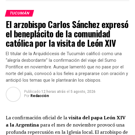
trabajo también se realizó en el Sur de la provincia y
continuaremos trabajando de esta manera”, detalló el
TUCUMÁN
Secretario de Seguridad, Luis Ibáñez, quien recorrió cada
El arzobispo Carlos Sánchez expresó
uno de los terrenos usurpados.
el beneplácito de la comunidad
católica por la visita de León XIV
El titular del Ente Tucumán Turismo, Sebastián
Giobellina, detalló que esta acción responde a un
El titular de la Arquidiócesis de Tucumán calificó como una
abarcativo control que se realizará inicialmente en
“alegría desbordante” la confirmación del viaje del Sumo
todos los terrenos de villas veraniegas y zonas
Pontífice en noviembre. Aunque lamentó que no pase por el
turísticas. “Para el EATT bregar por estos espacios es de
norte del país, convocó a los fieles a prepararse con oración y
suma importancia. Por un lado, porque significa
anticipó los temas que le plantearán los obispos.
respetar el derecho de todos los tucumanos a disfrutar
de los paisajes, la naturaleza y el agua. Y, por otro,
Publicado
12 horas atrás
el
5 agosto, 2026
Por
Redacción
porque es ilegal e inaceptable que algunos
inescrupulosos pretendan apropiárselos en perjuicio de
todos, cercándolo, desmontándolo indiscriminadamente
La confirmación oficial de la
visita del papa León XIV
y generando beneficios personales con negocios
a la Argentina
para el mes de noviembre provocó una
inmobiliarios”, puntualizó Giobellina.
profunda repercusión en la Iglesia local. El arzobispo de