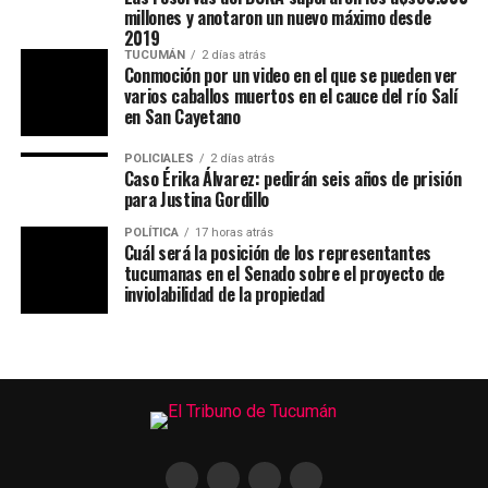
igualdad de oportunidades para los vecinos. “Hoy vemos
millones y anotaron un nuevo máximo desde
2019
con agrado que aquellas obras de infraestructura del
TUCUMÁN
2 días atrás
Poder Judicial que se hacían en las grandes ciudades
Conmoción por un video en el que se pueden ver
también llegan al interior profundo.
Tener la justicia a
varios caballos muertos en el cauce del río Salí
en San Cayetano
la vuelta de la casa es una gran ventaja y una gran
necesidad”
, sostuvo.
POLICIALES
2 días atrás
Caso Érika Álvarez: pedirán seis años de prisión
Asimismo, explicó que la ampliación del juzgado
para Justina Gordillo
facilitará la resolución de numerosos trámites sin
POLÍTICA
17 horas atrás
necesidad de trasladarse a otros centros judiciales. “
Los
Cuál será la posición de los representantes
vecinos de Acheral podrán resolver problemas a
tucumanas en el Senado sobre el proyecto de
inviolabilidad de la propiedad
nivel local sin tener que viajar a Monteros,
Concepción o San Miguel de Tucumán.
Eso evita
distancias, costos y complicaciones para muchas
familias”, afirmó.
En otro tramo de su discurso, el mandatario puso en