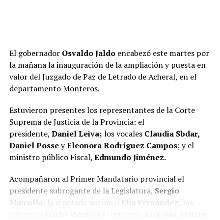
argentinos, empezando por quienes tenemos
autoridad», remarcó monseñor Sánchez.
El gobernador
Osvaldo Jaldo
encabezó este martes por
Visita pastoral en la Catedral de San Miguel de
la mañana la inauguración de la ampliación y puesta en
Tucumán
valor del Juzgado de Paz de Letrado de Acheral, en el
De forma paralela al anuncio internacional, la
departamento Monteros.
Arquidiócesis continuará con su agenda territorial.
Estuvieron presentes los representantes de la Corte
monseñor Carlos Sánchez iniciará este jueves una
visita
Suprema de Justicia de la Provincia: el
pastoral en la jurisdicción de la Iglesia Catedral
.
presidente,
Daniel Leiva;
los vocales
Claudia Sbdar,
A lo largo de cuatro jornadas, el arzobispo recorrerá
Daniel Posse
y
Eleonora Rodríguez Campos
; y el
diversas instituciones públicas y privadas del centro de
ministro público Fiscal,
Edmundo Jiménez.
la capital tucumana, incluyendo la
Casa de Gobierno
,
Acompañaron al Primer Mandatario provincial el
establecimientos educativos, sedes universitarias y
presidente subrogante de la Legislatura,
Sergio
medios de comunicación locales.
Mansilla
; la diputada nacional
Elia Fernández
; los
ministros
Darío Monteros
(Interior),
Eugenio Agüero