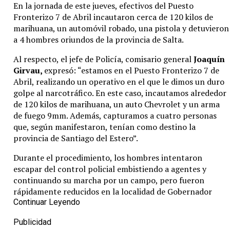
En la jornada de este jueves, efectivos del Puesto
Fronterizo 7 de Abril incautaron cerca de 120 kilos de
marihuana, un automóvil robado, una pistola y detuvieron
a 4 hombres oriundos de la provincia de Salta.
Al respecto, el jefe de Policía, comisario general
Joaquín
Girvau,
expresó: “estamos en el Puesto Fronterizo 7 de
Abril, realizando un operativo en el que le dimos un duro
golpe al narcotráfico. En este caso, incautamos alrededor
de 120 kilos de marihuana, un auto Chevrolet y un arma
de fuego 9mm. Además, capturamos a cuatro personas
que, según manifestaron, tenían como destino la
provincia de Santiago del Estero”.
Durante el procedimiento, los hombres intentaron
escapar del control policial embistiendo a agentes y
continuando su marcha por un campo, pero fueron
rápidamente reducidos en la localidad de Gobernador
Garmendia.
Continuar Leyendo
El vehículo tenía pedido de secuestro por una causa de
Publicidad