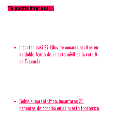
La casa de El Cadillal donde trabajaban los presos pertenece al
Te podría interesar...
ex jefe de la Regional Norte
Anterior
Entraron a la casa de un jubilado en Santa Fe al 400, lo
drogaron y le robaron
Incautan casi 27 kilos de cocaína ocultos en
un doble fondo de un automóvil en la ruta 9
en Tucumán
Golpe al narcotráfico: incautaron 35
paquetes de cocaína en un puesto fronterizo