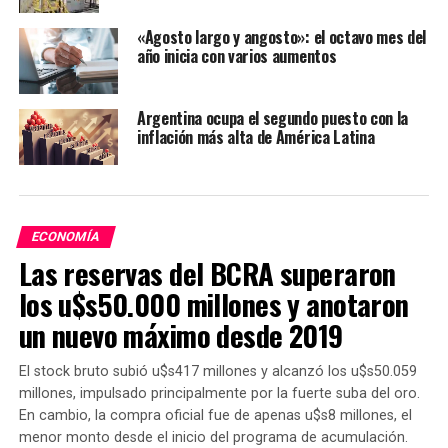
Vale recordar que el IPC de 2024 fue de 117,8% y marcó
una fuerte desaceleración frente al 211,4% de 2023,
«Agosto largo y angosto»: el octavo mes del
último año del gobierno de Alberto Fernández, a pesar
año inicia con varios aumentos
de la herencia e inercia recibida.
Argentina ocupa el segundo puesto con la
La inflación prevista en el último Relevamiento de
inflación más alta de América Latina
Expectativas de Mercado (REM) para todo 2026 es de
20,5%. En principio, en enero volvería a superar el 2%.
Para que el IPC llegue a un dígito anual recién habría
que esperar hasta 2028, estiman las consultoras
ECONOMÍA
privadas.
Las reservas del BCRA superaron
La evolución del tipo de cambio tras las modificaciones
los u$s50.000 millones y anotaron
en el esquema de bandas incidirá en el proceso de baja
un nuevo máximo desde 2019
durante los próximos meses dado que el techo y el piso
se actualizarán por inflación con dos meses de rezago.
El stock bruto subió u$s417 millones y alcanzó los u$s50.059
“La eliminación de un ancla nominal exógena de 1% por
millones, impulsado principalmente por la fuerte suba del oro.
un ritmo más alto provocará menos anclaje en los
En cambio, la compra oficial fue de apenas u$s8 millones, el
bienes transables”, señala PPI.
menor monto desde el inicio del programa de acumulación.