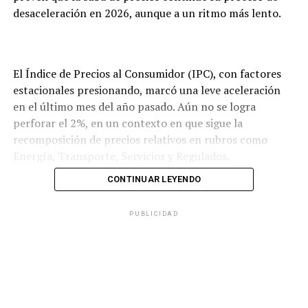
desaceleración en 2026, aunque a un ritmo más lento.
El Índice de Precios al Consumidor (IPC), con factores
estacionales presionando, marcó una leve aceleración
en el último mes del año pasado. Aún no se logra
perforar el 2%, en un contexto en que sigue la
recomposición de precios relativos en rubros como
Energía, Transporte, Servicios y Regulados.
CONTINUAR LEYENDO
“La división de mayor aumento en el mes fue
PUBLICIDAD
Transporte (4,0%), seguida de Vivienda, agua,
electricidad, gas y otros combustibles (3,4%). La división
con mayor incidencia en la variación mensual regional
fue Alimentos y bebidas no alcohólicas”, reza el informe
oficial del Indec.