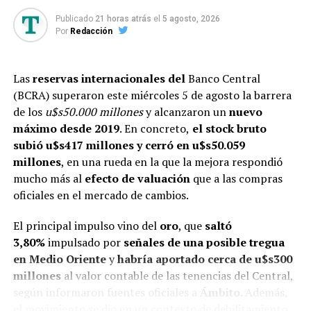
Según GMA, hacia 2026, el foco se desplazaría en favor
Publicado
21 horas atrás
el
5 agosto, 2026
Por
Redacción
de la acumulación de reservas, “demandando ahora otro
tipo de sintonía fina para sostener la desaceleración de
la inflación”. Una posibilidad es la fijación de tasas de
Las
reservas internacionales del
Banco Central
interés reales positivas.
(BCRA) superaron este miércoles 5 de agosto la barrera
de los
u$s50.000 millones
y alcanzaron un
nuevo
FUENTE:
Infobae
máximo desde 2019
. En concreto,
el stock bruto
subió u$s417 millones y cerró en u$s50.059
TEMAS RELACIONADOS:
ACTUALIDAD
INDEC
INFLACIÓN
millones
, en una rueda en la que la mejora respondió
PRECIOS
mucho más al
efecto de valuación
que a las compras
SIGUENTE
oficiales en el mercado de cambios.
Canasta básica: una familia necesitó más de $1.300.000
para no ser pobre
El principal impulso vino del
oro
, que
saltó
3,80%
impulsado por
señales de una posible tregua
ANTERIOR
Unos 22.000 pasajeros varados tras 125 vuelos
en Medio Oriente
y
habría aportado cerca de u$s300
suspendidos por Flybondi en plena temporada turística
millones
al valor contable de las tenencias del Central,
según informaron fuentes oficiales a
Ámbito
. Además,
el movimiento se dio en un contexto de debilitamiento