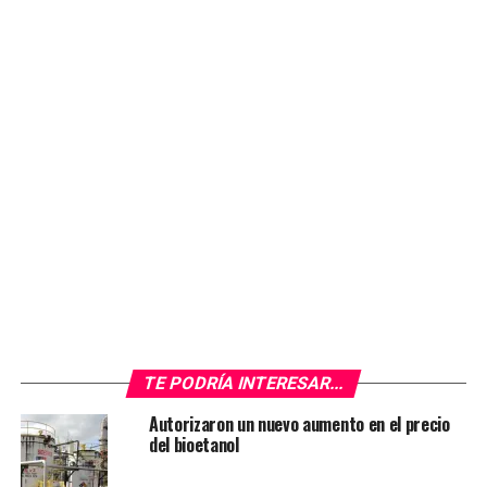
https://twitter.com/INDECArgentina/status/2011151358
ref_src=twsrc%5Etfw%7Ctwcamp%5Etweetembed%7Ctwte
inflacion-diciembre-fue-28-y-acumulo-2025-un-315-
n191891
Un informe de GMA Capital resumió: “Durante 2024 y
2025, el desplome de la nominalidad fue el objetivo
central del programa económico. La desaceleración
inflacionaria respondió a un proceso más amplio de
ordenamiento macroeconómico: la reversión de una
dinámica fiscal históricamente deficitaria, el fin de la
asistencia monetaria del BCRA al Tesoro (tras un
período en el que, entre 2020 y 2023, la emisión superó
el 25% del PBI) y un esquema cambiario que operó como
TE PODRÍA INTERESAR...
ancla nominal, con una apreciación real de 41% desde
diciembre de 2023. Esto permitió llevar la inflación a la
Autorizaron un nuevo aumento en el precio
del bioetanol
zona del 2% mensual”.