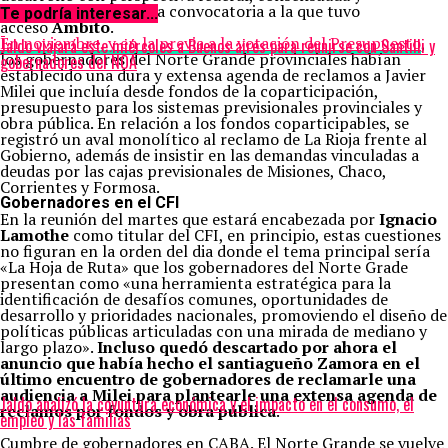
territorial», anticipa la convocatoria a la que tuvo
Te podría interesar...
acceso
Ámbito
.
En noviembre, y en la previa a la votación del Presupuesto
,
Jaldo viajará este miércoles a Buenos aires para reunirse con Santilli y
los gobernadores del Norte Grande provinciales habían
gobernadores del NOA
establecido una dura y extensa agenda de reclamos a Javier
Milei que incluía desde fondos de la coparticipación,
presupuesto para los sistemas previsionales provinciales y
obra pública. En relación a los fondos coparticipables, se
registró un aval monolítico al reclamo de La Rioja frente al
Gobierno, además de insistir en las demandas vinculadas a
deudas por las cajas previsionales de Misiones, Chaco,
Corrientes y Formosa.
Gobernadores en el CFI
En la reunión del martes que estará encabezada por
Ignacio
Lamothe
como titular del CFI, en principio, estas cuestiones
no figuran en la orden del dia donde el tema principal sería
«La Hoja de Ruta» que los gobernadores del Norte Grade
presentan como «una herramienta estratégica para la
identificación de desafíos comunes, oportunidades de
desarrollo y prioridades nacionales, promoviendo el diseño de
políticas públicas articuladas con una mirada de mediano y
largo plazo».
Incluso quedó descartado por ahora el
anuncio que había hecho el santiagueño Zamora en el
último encuentro de gobernadores de reclamarle una
audiencia a Milei para plantearle una extensa agenda de
Jaldo analizó la coyuntura económica y el impacto en el consumo, el
reclamos por fondos y obra pública
.
empleo y las familias
Cumbre de gobernadores en CABA. El Norte Grande se vuelve