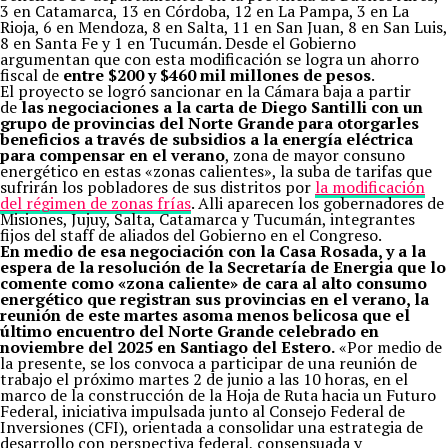
3 en Catamarca, 13 en Córdoba, 12 en La Pampa, 3 en La
Rioja, 6 en Mendoza, 8 en Salta, 11 en San Juan, 8 en San Luis,
8 en Santa Fe y 1 en Tucumán. Desde el Gobierno
argumentan que con esta modificación se logra un ahorro
fiscal de
entre $200 y $460 mil millones de pesos
.
El proyecto se logró sancionar en la Cámara baja a partir
de
las negociaciones a la carta de Diego Santilli con un
grupo de provincias del Norte Grande para otorgarles
beneficios a través de subsidios a la energía eléctrica
para compensar en el verano
, zona de mayor consuno
energético en estas «zonas calientes», la suba de tarifas que
sufrirán los pobladores de sus distritos por
la modificación
del régimen de zonas frías
. Alli aparecen los gobernadores de
Misiones, Jujuy, Salta, Catamarca y Tucumán, integrantes
fijos del staff de aliados del Gobierno en el Congreso.
En medio de esa negociación con la Casa Rosada, y a la
espera de la resolución de la Secretaría de Energia que lo
comente como «zona caliente» de cara al alto consumo
energético que registran sus provincias en el verano, la
reunión de este martes asoma menos belicosa que el
último encuentro del Norte Grande celebrado en
noviembre del 2025 en Santiago del Estero.
«Por medio de
la presente, se los convoca a participar de una reunión de
trabajo el próximo martes 2 de junio a las 10 horas, en el
marco de la construcción de la Hoja de Ruta hacia un Futuro
Federal, iniciativa impulsada junto al Consejo Federal de
Inversiones (CFI), orientada a consolidar una estrategia de
desarrollo con perspectiva federal, consensuada y