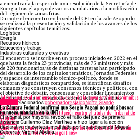
a encontrar a la espera de una resolución de la Secretaría de
Energia tras el apoyo de varios mandatarios a la modificación
del régimen de zonas frías.
Durante el encuentro en la sede del CFI en la cale Azopardo
se realizará la presentación y validación de los avances de los
siguientes capítulos temáticos:
Logística
Energía
Recursos hídricos
Educación y trabajo
Industrias culturales y creativas
El encuentro se inscribe en un proceso iniciado en 2022 en el
que hasta la fecha 23 provincias, más de 75 ministros y más
de 220 funcionarios/as de distintas carteras han participado
del desarrollo de los capítulos temáticos, Jornadas Federales
y espacios de intercambio técnico-político, donde se
elaboran diagnósticos compartidos, se identifican desafíos
comunes y se construyen consensos técnicos y políticos, con
el objetivo de debatir, consensuar y consolidar lineamientos
Jaldo inauguró el comienzo de las obras de la nueva terminal de ómnibus
que fortalezcan el desarrollo federal del país./Ámbito/
Política
Temas relacionados:
gobernadores
jaldo
Norte Grande
La Cámara Federal confirmó que Sergio Pagani no podrá buscar
Siguente
un nuevo mandato en la UNT
Fue archivado el pedido de destitución contra el titular del Tribunal de
Cuentas
El tribunal, por mayoría, revocó el fallo del juez de primera
instancia Guillermo Díaz Martínez e hizo lugar a la acción
Anterior
Uñac: «nuestro adversario es el daño que las políticas de Milei están
declarativa de certeza impulsada por los exdecanos Miguel
provocando en la vida de los argentinos»
Cabrera y Virginia Abdala.