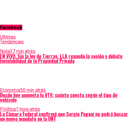
Facebook
Últimas
Tendencias
Nota
37 min atrás
EN VIVO. Sin la ley de Tierras, LLA reanuda la sesión y debate
Inviolabilidad de la Propiedad Privada
Economía
50 min atrás
Desde hoy aumenta la VTV: cuánto cuesta según el tipo de
vehículo
Política
1 hora atrás
La Cámara Federal confirmó que Sergio Pagani no podrá buscar
un nuevo mandato en la UNT