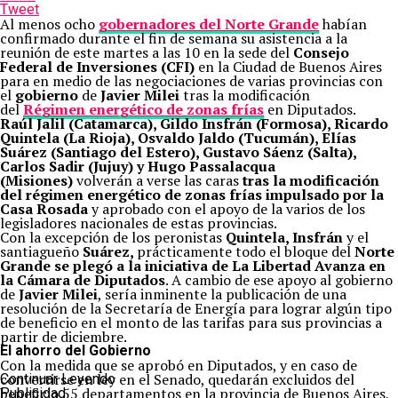
Tweet
Al menos ocho
gobernadores
del Norte Grande
habían
confirmado durante el fin de semana su asistencia a la
reunión de este martes a las 10 en la sede del
Consejo
Federal de Inversiones (CFI)
en la Ciudad de Buenos Aires
para en medio de las negociaciones de varias provincias con
el
gobierno
de
Javier Milei
tras la modificación
del
Régimen energético de zonas frías
en Diputados.
Raúl Jalil (Catamarca), Gildo Insfrán (Formosa), Ricardo
Quintela (La Rioja), Osvaldo Jaldo (Tucumán), Elías
Suárez (Santiago del Estero), Gustavo Sáenz (Salta),
Carlos Sadir (Jujuy) y Hugo Passalacqua
(Misiones)
volverán a verse las caras
tras la modificación
del régimen energético de zonas frías impulsado por la
Casa Rosada
y aprobado con el apoyo de la varios de los
legisladores nacionales de estas provincias.
Con la excepción de los peronistas
Quintela, Insfrán
y el
santiagueño
Suárez,
prácticamente todo el bloque del
Norte
Grande se plegó a la iniciativa de La Libertad Avanza en
la Cámara de Diputados
. A cambio de ese apoyo al gobierno
de
Javier Milei
, sería inminente la publicación de una
resolución de la Secretaría de Energía para lograr algún tipo
de beneficio en el monto de las tarifas para sus provincias a
partir de diciembre.
El ahorro del Gobierno
Con la medida que se aprobó en Diputados, y en caso de
convertirse en ley en el Senado, quedarán excluidos del
Continuar Leyendo
beneficio 55 departamentos en la provincia de Buenos Aires,
Publicidad