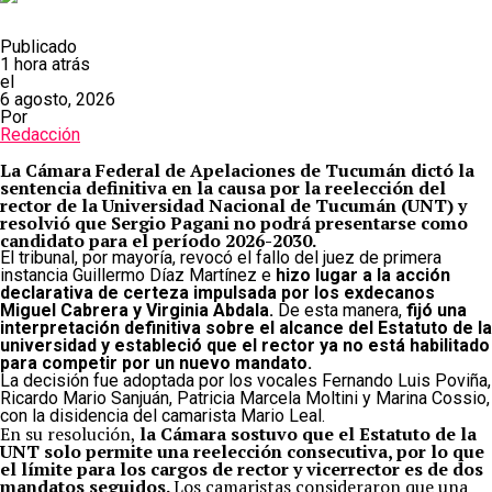
Publicado
1 hora atrás
el
6 agosto, 2026
Por
Redacción
La Cámara Federal de Apelaciones de Tucumán dictó la
sentencia definitiva en la causa por la reelección del
rector de la Universidad Nacional de Tucumán (UNT) y
resolvió que Sergio Pagani no podrá presentarse como
candidato para el período 2026-2030.
El tribunal, por mayoría, revocó el fallo del juez de primera
instancia Guillermo Díaz Martínez e
hizo lugar a la acción
declarativa de certeza impulsada por los exdecanos
Miguel Cabrera y Virginia Abdala.
De esta manera,
fijó una
interpretación definitiva sobre el alcance del Estatuto de la
universidad y estableció que el rector ya no está habilitado
para competir por un nuevo mandato.
La decisión fue adoptada por los vocales Fernando Luis Poviña,
Ricardo Mario Sanjuán, Patricia Marcela Moltini y Marina Cossio,
con la disidencia del camarista Mario Leal.
En su resolución,
la Cámara sostuvo que el Estatuto de la
UNT solo permite una reelección consecutiva, por lo que
el límite para los cargos de rector y vicerrector es de dos
mandatos seguidos.
Los camaristas consideraron que una