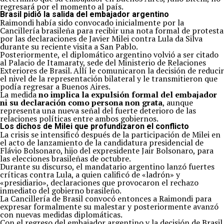
regresará por el momento al país.
Brasil pidió la salida del embajador argentino
Raimondi había sido convocado inicialmente por la
Cancillería brasileña para recibir una nota formal de protesta
por las declaraciones de Javier Milei contra Lula da Silva
durante su reciente visita a San Pablo.
Posteriormente, el diplomático argentino volvió a ser citado
al Palacio de Itamaraty, sede del Ministerio de Relaciones
Exteriores de Brasil. Allí le comunicaron la decisión de reducir
el nivel de la representación bilateral y le transmitieron que
podía regresar a Buenos Aires.
La medida
no implica la expulsión formal del embajador
ni su declaración como persona non grata
, aunque
representa una nueva señal del fuerte deterioro de las
relaciones políticas entre ambos gobiernos.
Los dichos de Milei que profundizaron el conflicto
La crisis se intensificó después de la participación de Milei en
el acto de lanzamiento de la candidatura presidencial de
Flávio Bolsonaro, hijo del expresidente Jair Bolsonaro, para
las elecciones brasileñas de octubre.
Durante su discurso, el mandatario argentino lanzó fuertes
críticas contra Lula, a quien calificó de «ladrón» y
«presidiario», declaraciones que provocaron el rechazo
inmediato del gobierno brasileño.
La Cancillería de Brasil convocó entonces a Raimondi para
expresar formalmente su malestar y posteriormente avanzó
con nuevas medidas diplomáticas.
Con el regreso del embajador argentino y la decisión de Brasil